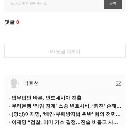
댓글
0
0/0
댓글 더보기
박효선
법무법인 바른, 인도네시아 진출
우리은행 ‘라임 징계’ 소송 변호사비, ‘퇴진’ 손태승 회장 개인이 납부하나
(영상)이재명, ‘배임·부패방지법 위반’ 혐의 전면 반박(종합)
이재명 “검찰, 이미 기소 결정…진술 비틀고 사건 조작에 악용”