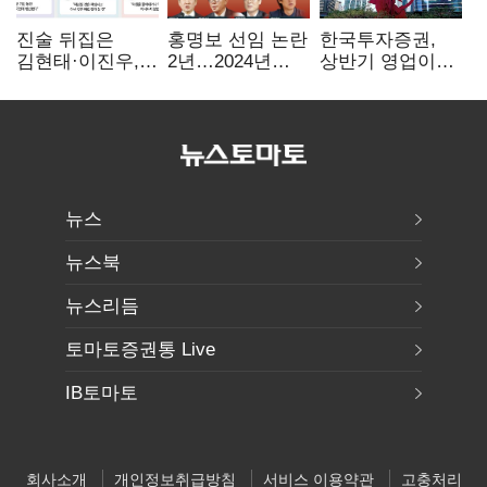
진술 뒤집은
홍명보 선임 논란
한국투자증권,
김현태·이진우,
2년…2024년
상반기 영업이익
박안수는 "국가에
파동부터 소환·
2조1701억 원…
헌신"…법정서
압색까지
전년비 89.1%↑
드러난 군
수뇌부의 민낯
뉴스
뉴스북
뉴스리듬
토마토증권통 Live
IB토마토
회사소개
개인정보취급방침
서비스 이용약관
고충처리