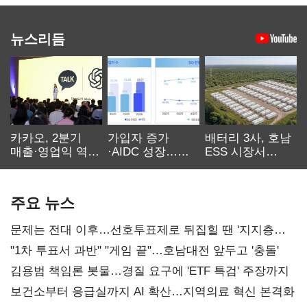
뉴스리듬
카카오, 2분기
가입자 증가
배터리 3사, 호남
매출·영업익 역대
·AIDC 성장…
ESS 시장서
최대…에이전트
SKT 2분기 성장
‘격돌’
AI 수익화 관건
본궤도
주요 뉴스
문제는 전대 이후…선호투표제로 뒤집힐 땐 '지지층
불복'
"1차 투표서 과반" "게임 끝"…호남대전 앞두고 '충돌'
김용범 책임론 봇물…경질 요구에 'ETF 특검' 주장까지
보건소부터 응급실까지 AI 확산…지역의료 혁신 본격화