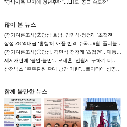
"강남사옥 부지에 청년주택"…LH도 '공급 속도전'
많이 본 뉴스
(정기여론조사)②당심·호남, 김민석-정청래 '초접전'
삼성 Z8 역대급 ‘흥행’에 애플 반격 주목…9월 ‘폴더블
대전’
(정기여론조사)①당심, 김민석·정청래 '초접전'…대통령
지지도 '50% 아래로'(종합)
세제개편에 ‘불안·불만’…오세훈 "전월세 구하기 더
힘들어질 것"
삼전닉스 “주주환원 확대 방안 마련”…로이터에 성명
보내
함께 볼만한 뉴스