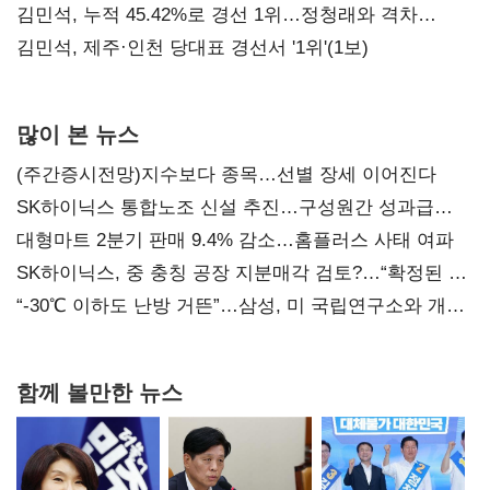
김민석, 누적 45.42%로 경선 1위…정청래와 격차
0.86%p(2보)
김민석, 제주·인천 당대표 경선서 '1위'(1보)
많이 본 뉴스
(주간증시전망)지수보다 종목…선별 장세 이어진다
SK하이닉스 통합노조 신설 추진…구성원간 성과급
불만 확산
대형마트 2분기 판매 9.4% 감소…홈플러스 사태 여파
SK하이닉스, 중 충칭 공장 지분매각 검토?…“확정된 바
없어”
“-30℃ 이하도 난방 거뜬”…삼성, 미 국립연구소와 개발
협력
함께 볼만한 뉴스