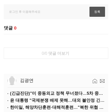
댓글
0
0/0
댓글 더보기
김광연
(긴급진단)"미 중동외교 정책 무너졌다…5차 중동전 가능성은 낮아"
윤 대통령 "국제분쟁 배제 못해…대외 불안정 긴밀대응"
한미일, 해양차단훈련·대해적훈련…"북한 위협 억제"