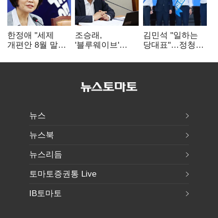
한정애 "세제
조승래,
김민석 "일하는
개편안 8월 말
'블루웨이브'
당대표"…정청래
정리…부동산
개인정보 유출
"의리가 제일
공급도 논의"
사과 "무거운
중요"
책임 통감"
뉴스
뉴스북
뉴스리듬
토마토증권통 Live
IB토마토