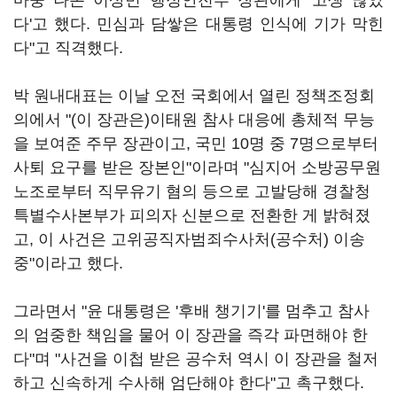
마중 나온 이상민 행정안전부 장관에게 '고생 많았
다'고 했다. 민심과 담쌓은 대통령 인식에 기가 막힌
다"고 직격했다.
박 원내대표는 이날 오전 국회에서 열린 정책조정회
의에서 "(이 장관은)이태원 참사 대응에 총체적 무능
을 보여준 주무 장관이고, 국민 10명 중 7명으로부터
사퇴 요구를 받은 장본인"이라며 "심지어 소방공무원
노조로부터 직무유기 혐의 등으로 고발당해 경찰청
특별수사본부가 피의자 신분으로 전환한 게 밝혀졌
고, 이 사건은 고위공직자범죄수사처(공수처) 이송
중"이라고 했다.
그라면서 "윤 대통령은 '후배 챙기기'를 멈추고 참사
의 엄중한 책임을 물어 이 장관을 즉각 파면해야 한
다"며 "사건을 이첩 받은 공수처 역시 이 장관을 철저
하고 신속하게 수사해 엄단해야 한다"고 촉구했다.