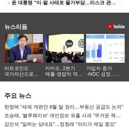
윤 대통령 "이·팔 사태로 물가부담…리스크 관리 만전 기해야"
뉴스리듬
비트코인도
카카오, 2분기
가입자 증가
국가자산으로…'
매출·영업익 역대
·AIDC 성장…
보관·평가·처분'
최대…에이전트
SKT 2분기 성장
기준은 숙제
AI 수익화 관건
본궤도
주요 뉴스
한정애 "세제 개편안 8월 말 정리…부동산 공급도 논의"
조승래, '블루웨이브' 개인정보 유출 사과 "무거운 책임
통감"
김민석 "일하는 당대표"…정청래 "의리가 제일 중요"