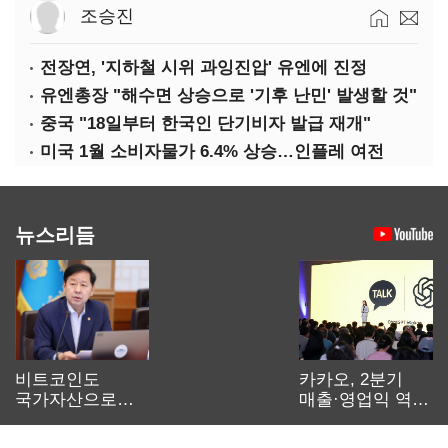
조승진
전장연, '지하철 시위 과잉진압' 유엔에 진정
유엔총장 "해수면 상승으로 '기후 난민' 발생할 것"
중국 "18일부터 한국인 단기비자 발급 재개"
미국 1월 소비자물가 6.4% 상승…인플레 여전
뉴스리듬
비트코인도
카카오, 2분기
국가자산으로…'
매출·영업익 역대
보관·평가·처분'
최대…에이전트
기준은 숙제
AI 수익화 관건