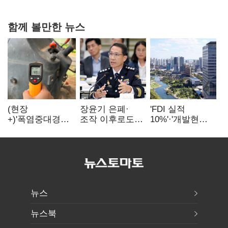
불만 확산
함께 볼만한 뉴스
(현장
장윤기 은폐·
'FDI 실적
+)'폭염중대경보'
조작 이후로도
10%'·'개발현안
에도 농촌
정보유출·
산적'…
이주노동자는
내부비위…경찰
인천경제청장
강행군…'야외작
신뢰는 어디에
구원투수 찾기
업 중지' 권고도
무시
뉴스
뉴스북