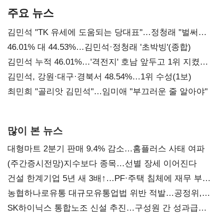
주요 뉴스
김민석 "TK 유세에 도움되는 당대표"…정청래 "벌써
대표된 양 당직 배분"
46.01% 대 44.53%…김민석·정청래 '초박빙'(종합)
김민석 누적 46.01%…'격전지' 호남 앞두고 1위 지켰다
(2보)
김민석, 강원·대구·경북서 48.54%…1위 수성(1보)
최민희 "골리앗 김민석"…임미애 "부끄러운 줄 알아야"
많이 본 뉴스
대형마트 2분기 판매 9.4% 감소…홈플러스 사태 여파
(주간증시전망)지수보다 종목…선별 장세 이어진다
건설 한계기업 5년 새 3배↑…PF·주택 침체에 재무 부담
확대
농협하나로유통 대규모유통업법 위반 적발…공정위,
과징금 4억6200만원 부과
SK하이닉스 통합노조 신설 추진…구성원 간 성과급