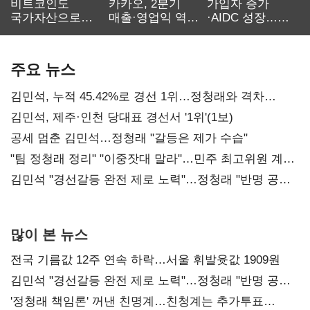
비트코인도
카카오, 2분기
가입자 증가
국가자산으로…'
매출·영업익 역대
·AIDC 성장…
보관·평가·처분'
최대…에이전트
SKT 2분기 성장
기준은 숙제
AI 수익화 관건
본궤도
주요 뉴스
김민석, 누적 45.42%로 경선 1위…정청래와 격차
0.86%p(2보)
김민석, 제주·인천 당대표 경선서 '1위'(1보)
공세 멈춘 김민석…정청래 "갈등은 제가 수습"
"팀 정청래 정리" "이중잣대 말라"…민주 최고위원 계파
다툼 격화
김민석 "경선갈등 완전 제로 노력"…정청래 "반명 공세
사과부터"
많이 본 뉴스
전국 기름값 12주 연속 하락…서울 휘발윳값 1909원
김민석 "경선갈등 완전 제로 노력"…정청래 "반명 공세
사과부터"
'정청래 책임론' 꺼낸 친명계…친청계는 추가투표