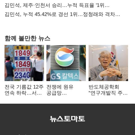
때리기
김민석, 제주·인천서 승리…누적 득표율 '1위
탈환'(종합)
김민석, 누적 45.42%로 경선 1위…정청래와 격차
0.86%p(2보)
함께 볼만한 뉴스
전국 기름값 12주
전쟁에 원유
반도체공학회
연속 하락…서울
공급망
“연구개발직 주
휘발윳값 1909원
흔들리자…K-
52시간제
정유, 에너지안보
개선해야”
핵심으로 재부상