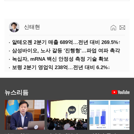
신태현
알테오젠 2분기 매출 689억…전년 대비 269.5%↑
삼성바이오, 노사 갈등 '진행형'…파업 여파 촉각
녹십자, mRNA 백신 안정성 측정 기술 확보
보령 2분기 영업익 238억…전년 대비 6.2%↓
뉴스리듬