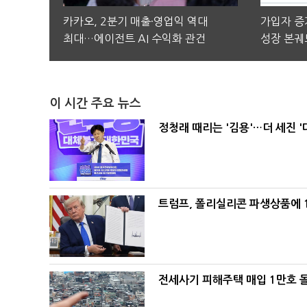
카카오, 2분기 매출·영업익 역대
가입자 증가
최대…에이전트 AI 수익화 관건
성장 본궤
이 시간 주요 뉴스
정청래 때리는 '김용'…더 세진 '
트럼프, 폴리실리콘 파생상품에 1
전세사기 피해주택 매입 1만호 