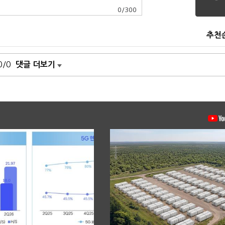
0
/
300
추천
0/0
댓글 더보기