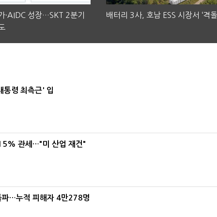
·AIDC 성장…SKT 2분기
배터리 3사, 호남 ESS 시장서 ‘격돌
도
대통령 최측근' 입
5% 관세…"미 산업 재건"
돌파…누적 피해자 4만278명