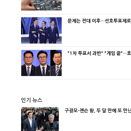
문제는 전대 이후…선호투표제로 
"1차 투표서 과반" "게임 끝"…
인기 뉴스
구광모-젠슨 황, 두 달 만에 또 만