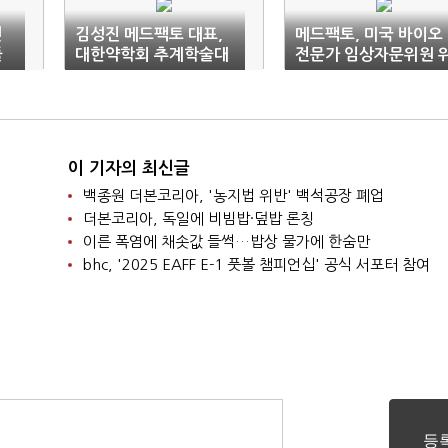
면
김성진 메드팩토 대표,
메드팩토, 미국 바이오
둘
대한약학회 추계학술대
전문가 임상자문위원 
회서 강연
촉
이 기자의 최신글
백종원 더본코리아, '농지법 위반' 백석공장 폐업
더본코리아, 독일에 비빔밥·덮밥 론칭
이른 폭염에 채솟값 들썩…밥상 물가에 한숨만
bhc, '2025 EAFF E-1 풋볼 챔피언십' 공식 서포터 참여