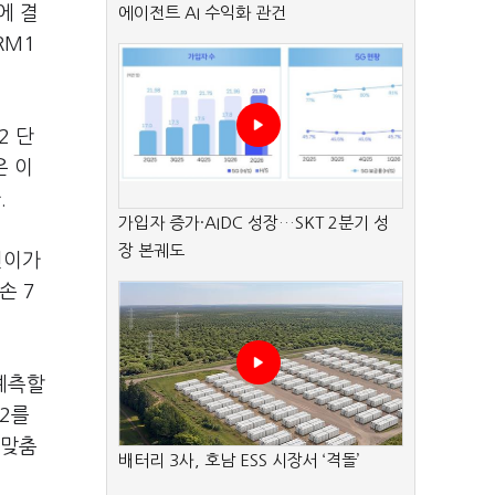
에 결
에이전트 AI 수익화 관건
RM1
2 단
은 이
.
가입자 증가·AIDC 성장…SKT 2분기 성
장 본궤도
전이가
손 7
 예측할
P2를
 맞춤
배터리 3사, 호남 ESS 시장서 ‘격돌’