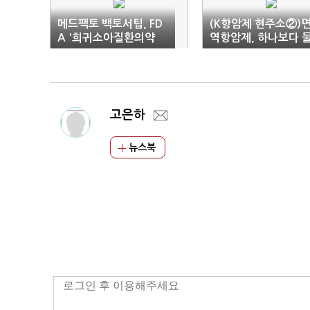
메드팩토 백토서팁, FD
(K항암제 현주소②)
A '희귀소아질환의약
역항암제, 하나보다 
품' 지정
이 낫다
고은하
뉴스북