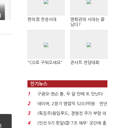
위
편의점 전성시대
영화관의 시대는 끝
났다?
"CD로 구워오세요"
콘서트 전당대회
인기뉴스
1
구광모-젠슨 황, 두 달 만에 또 만난다…
로봇·AI 등 논...
2
네이버, 2분기 영업익 5203억원…전년
비 0.2% 감소...
3
(특징주)윙입푸드, 경영진 주가 부양 의
지에 상한가...
4
(민선 9기 한달)③'7조 채무' 곳간에 충