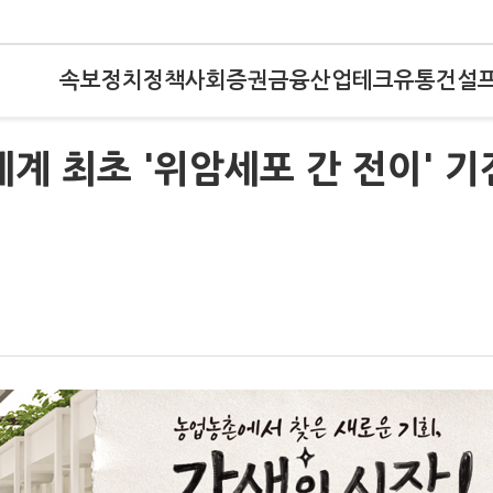
속보
정치
정책
사회
증권
금융
산업
테크
유통
건설
계 최초 '위암세포 간 전이' 기