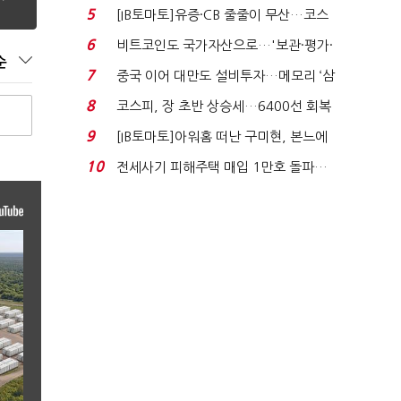
격…추미애, 20년...
5
[IB토마토]유증·CB 줄줄이 무산…코스
닥 벌점 급증에 ...
6
비트코인도 국가자산으로…'보관·평가·
순
처분' 기준은 ...
7
중국 이어 대만도 설비투자…메모리 ‘삼
국전쟁’
8
코스피, 장 초반 상승세…6400선 회복
시도
9
[IB토마토]아워홈 떠난 구미현, 본느에
340억 베팅…가...
10
전세사기 피해주택 매입 1만호 돌파…
누적 피해자 4만2...