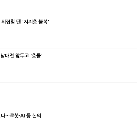
뒤집힐 땐 '지지층 불복'
호남대전 앞두고 '충돌'
난다…로봇·AI 등 논의