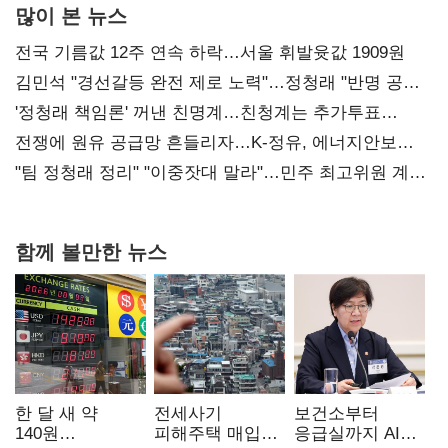
많이 본 뉴스
전국 기름값 12주 연속 하락…서울 휘발윳값 1909원
김민석 "경선갈등 완전 제로 노력"…정청래 "반명 공세
사과부터"
'정청래 책임론' 꺼낸 친명계…친청계는 추가투표
때리기
전쟁에 원유 공급망 흔들리자…K-정유, 에너지안보
핵심으로 재부상
"팀 정청래 정리" "이중잣대 말라"…민주 최고위원 계파
다툼 격화
함께 볼만한 뉴스
한 달 새 약
전세사기
보건소부터
140원
피해주택 매입
응급실까지 AI