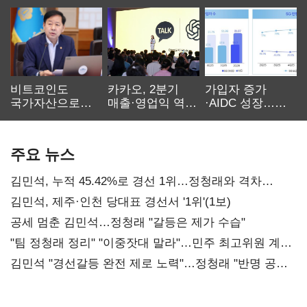
비트코인도
카카오, 2분기
가입자 증가
국가자산으로…'
매출·영업익 역대
·AIDC 성장…
보관·평가·처분'
최대…에이전트
SKT 2분기 성장
기준은 숙제
AI 수익화 관건
본궤도
주요 뉴스
김민석, 누적 45.42%로 경선 1위…정청래와 격차
0.86%p(2보)
김민석, 제주·인천 당대표 경선서 '1위'(1보)
공세 멈춘 김민석…정청래 "갈등은 제가 수습"
"팀 정청래 정리" "이중잣대 말라"…민주 최고위원 계파
다툼 격화
김민석 "경선갈등 완전 제로 노력"…정청래 "반명 공세
사과부터"