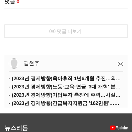
댓글
0
0/0
댓글 더보기
김현주
(2023년 경제방향)육아휴직 1년6개월 추진…외국인력 비자 쿼터 11만명 확대
(2023년 경제방향)노동·교육·연금 '3대 개혁' 본격화…상반기엔 근로시간 개편
(2023년 경제방향)기업투자 촉진에 주력…시설투자 '50조' 지원·공제율 10%↑
(2023년 경제방향)긴급복지지원금 '162만원'…기초연금 1만4000원·장애수당 2만원↑
뉴스리듬