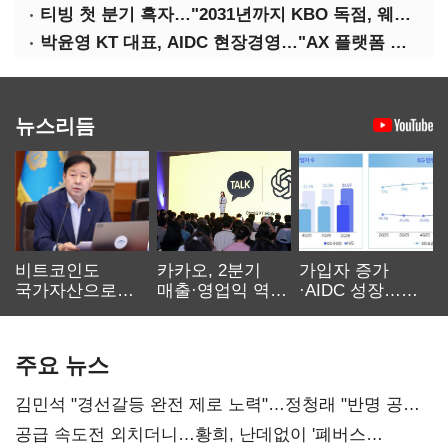
티빙 첫 분기 흑자…"2031년까지 KBO 독점, 웨이브 합병도 속도"
박윤영 KT 대표, AIDC 현장경영…"AX 플랫폼 핵심 인프라로 키운다"
뉴스리듬
비트코인도
카카오, 2분기
가입자 증가
국가자산으로…'
매출·영업익 역대
·AIDC 성장…
보관·평가·처분'
최대…에이전트
SKT 2분기 성장
기준은 숙제
AI 수익화 관건
본궤도
주요 뉴스
김민석 "경선갈등 완전 제로 노력"…정청래 "반명 공세
사과부터"
공급 속도전 외치더니…황희, 난데없이 '폐버스