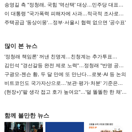
리모델링' 제안
송영길 측 "정청래, 국힘 '역선택' 대상…민주당 대표로
총선 지휘 못해"
이 대통령 "국가폭력 피해자에 사과…적극적 조사로
진실 밝혀야"
주택공급 '동상이몽'…정부·서울시 협력 없으면 '공수표'
많이 본 뉴스
'정청래 책임론' 꺼낸 친명계…친청계는 추가투표
때리기
김민석 "경선갈등 완전 제로 노력"…정청래 "반명 공세
사과부터"
구광모-젠슨 황, 두 달 만에 또 만난다…로봇·AI 등 논의
비트코인도 국가자산으로…'보관·평가·처분' 기준은
숙제
(현장+)"팔 생각 접고 호가 높여요"…'덜 똘똘한 한 채'
20억 키맞추기
함께 볼만한 뉴스