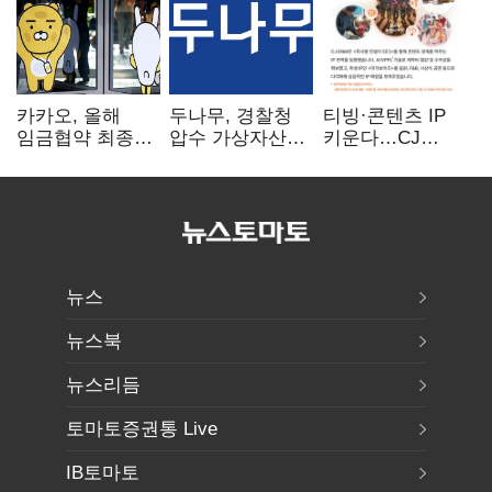
카카오, 올해
두나무, 경찰청
티빙·콘텐츠 IP
임금협약 최종
압수 가상자산
키운다…CJ
타결…연봉 6.3%
보관 맡는다…
ENM, 하반기
인상·격려금
커스터디 사업
글로벌 확장 가속
300만원
최종 낙찰
뉴스
뉴스북
뉴스리듬
토마토증권통 Live
IB토마토