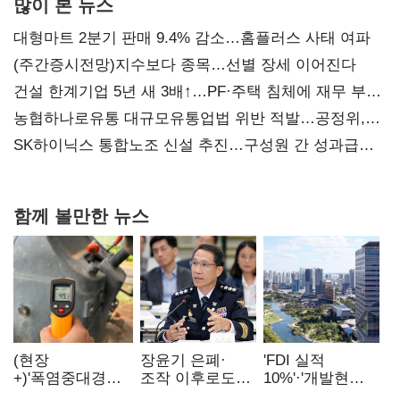
많이 본 뉴스
대형마트 2분기 판매 9.4% 감소…홈플러스 사태 여파
(주간증시전망)지수보다 종목…선별 장세 이어진다
건설 한계기업 5년 새 3배↑…PF·주택 침체에 재무 부담
확대
농협하나로유통 대규모유통업법 위반 적발…공정위,
과징금 4억6200만원 부과
SK하이닉스 통합노조 신설 추진…구성원 간 성과급
불만 확산
함께 볼만한 뉴스
(현장
장윤기 은폐·
'FDI 실적
+)'폭염중대경보'
조작 이후로도
10%'·'개발현안
에도 농촌
정보유출·
산적'…