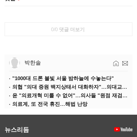
0/0
댓글 더보기
박한솔
"1000대 드론 불빛 서울 밤하늘에 수놓는다"
의협 "의대 증원 백지상태서 대화하자"…의대교수, 집단 휴진
윤 "의료개혁 미룰 수 없어"…의사들 "원점 재검토"
의료계, 또 전국 휴진…해법 난망
뉴스리듬