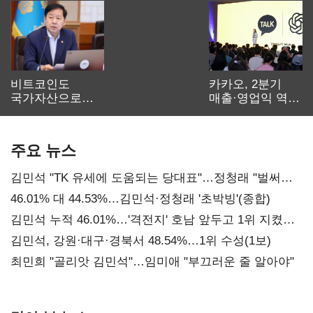
비트코인도
카카오, 2분기
국가자산으로…'
매출·영업익 역대
보관·평가·처분'
최대…에이전트
기준은 숙제
AI 수익화 관건
주요 뉴스
김민석 "TK 유세에 도움되는 당대표"…정청래 "벌써
대표된 양 당직 배분"
46.01% 대 44.53%…김민석·정청래 '초박빙'(종합)
김민석 누적 46.01%…'격전지' 호남 앞두고 1위 지켰다
(2보)
김민석, 강원·대구·경북서 48.54%…1위 수성(1보)
최민희 "골리앗 김민석"…임미애 "부끄러운 줄 알아야"