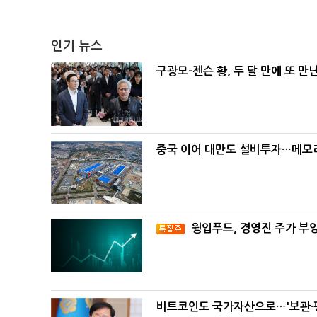
인기 뉴스
구광모-젠슨 황, 두 달 만에 또 만
중국 이어 대만도 설비투자…메모리
윙입푸드, 경영진 주가 부
비트코인도 국가자산으로…'보관·평