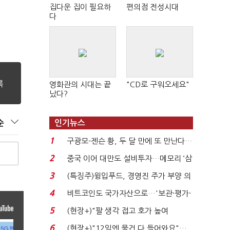
집다운 집이 필요하
편의점 전성시대
다
영화관의 시대는 끝
"CD로 구워오세요"
났다?
순
인기뉴스
1
구광모-젠슨 황, 두 달 만에 또 만난다…
로봇·AI 등 논...
2
중국 이어 대만도 설비투자…메모리 ‘삼
국전쟁’
3
(특징주)윙입푸드, 경영진 주가 부양 의
지에 상한가...
4
비트코인도 국가자산으로…'보관·평가·
처분' 기준은 ...
5
(현장+)"팔 생각 접고 호가 높여
요"…'덜 똘똘한 한 채' 20...
6
(현장+)"12일엔 물건 다 들어와요"…