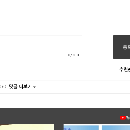
0
/
300
추천
0/0
댓글 더보기