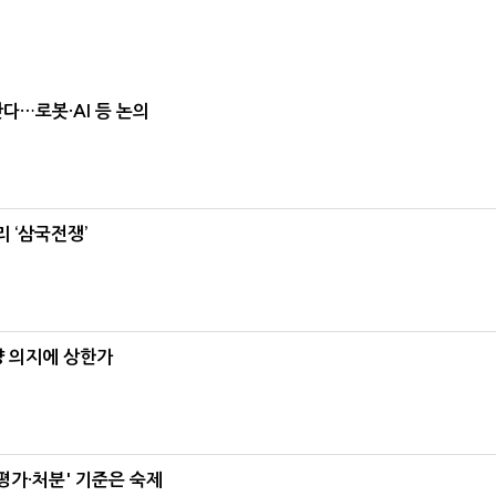
난다…로봇·AI 등 논의
 ‘삼국전쟁’
양 의지에 상한가
가·처분' 기준은 숙제