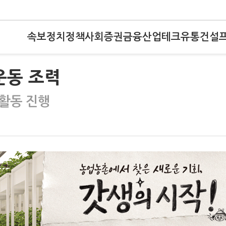
속보
정치
정책
사회
증권
금융
산업
테크
유통
건설
운동 조력
활동 진행