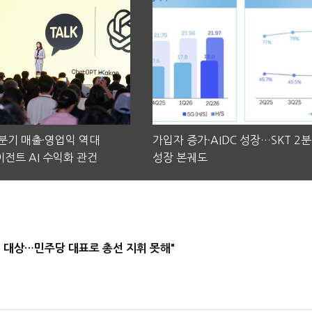
2분기 매출·영업익 역대
가입자 증가·AIDC 성장…SKT 2
전트 AI 수익화 관건
성장 본궤도
택' 대상…민주당 대표로 총선 지휘 못해"