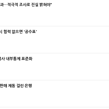
사과…적극적 조사로 진실 밝혀야"
 협력 없으면 '공수표'
계열사 내부통제 표준화
 판매 제동 걸린 은행