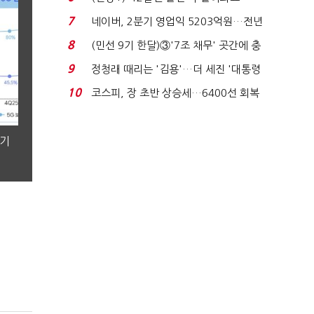
빈 매대 채우며 문 연 ...
7
네이버, 2분기 영업익 5203억원…전년
비 0.2% 감소...
8
(민선 9기 한달)③'7조 채무' 곳간에 충
격…추미애, 20년...
9
정청래 때리는 '김용'…더 세진 '대통령
최측근' 입...
10
코스피, 장 초반 상승세…6400선 회복
시도
분기