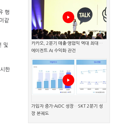
유 행
 이같
카카오, 2분기 매출·영업익 역대 최대…
전 및
에이전트 AI 수익화 관건
실시한
가입자 증가·AIDC 성장…SKT 2분기 성
장 본궤도