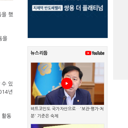
동을 했
동을
뉴스리듬
 수 있
014년
비트코인도 국가자산으로…'보관·평가·처
 활동
분' 기준은 숙제