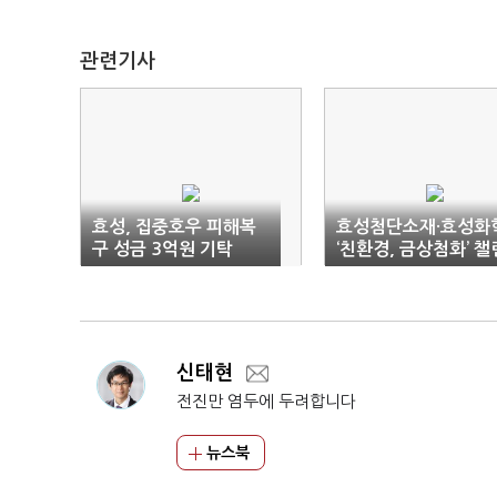
관련기사
효성, 집중호우 피해복
효성첨단소재·효성화
구 성금 3억원 기탁
‘친환경, 금상첨화’ 챌
지
신태현
전진만 염두에 두려합니다
뉴스북