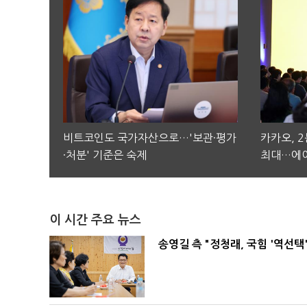
비트코인도 국가자산으로…'보관·평가
카카오, 
·처분' 기준은 숙제
최대…에이
이 시간 주요 뉴스
송영길 측 "정청래, 국힘 '역선