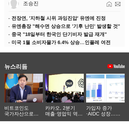
조승진
전장연, '지하철 시위 과잉진압' 유엔에 진정
유엔총장 "해수면 상승으로 '기후 난민' 발생할 것"
중국 "18일부터 한국인 단기비자 발급 재개"
미국 1월 소비자물가 6.4% 상승…인플레 여전
뉴스리듬
비트코인도
카카오, 2분기
가입자 증가
국가자산으로…'
매출·영업익 역대
·AIDC 성장…
보관·평가·처분'
최대…에이전트
SKT 2분기 성장
기준은 숙제
AI 수익화 관건
본궤도