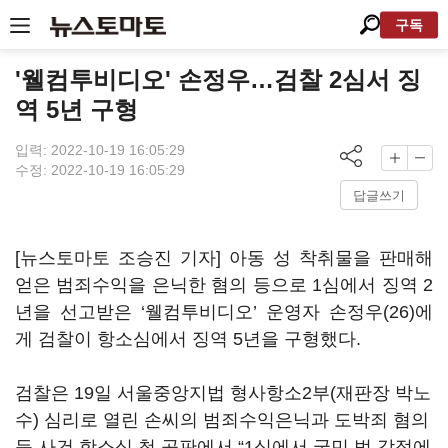
구독
'웰컴투비디오' 손정우…검찰 2심서 징
역 5년 구형
입력: 2022-10-19 16:05:29
수정: 2022-10-19 16:05:29
답글쓰기
[뉴스토마토 조승진 기자] 아동 성 착취물을 판매해
얻은 범죄수익을 은닉한 혐의 등으로 1심에서 징역 2
년을 선고받은 ‘웰컴투비디오’ 운영자 손정우(26)에
게 검찰이 항소심에서 징역 5년을 구형했다.
검찰은 19일 서울중앙지법 형사항소2부(재판장 박노
수) 심리로 열린 손씨의 범죄수익은닉과 도박죄 혐의
등 사건 항소심 첫 공판에서 “1심에서 국민 법 감정에