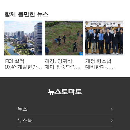
함께 볼만한 뉴스
'FDI 실적
해경, 양귀비·
개정 형소법
10%'·'개발현안
대마 집중단속…
대비한다…
산적'…
4개월 동안
해경청
인천경제청장
249명 검거
'수사혁신TF'
구원투수 찾기
가동
뉴스
뉴스북