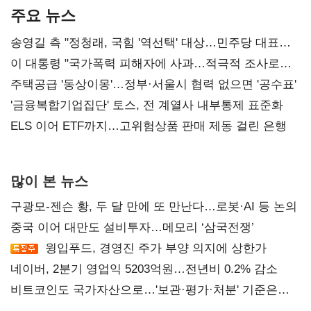
주요 뉴스
송영길 측 "정청래, 국힘 '역선택' 대상…민주당 대표로
총선 지휘 못해"
이 대통령 "국가폭력 피해자에 사과…적극적 조사로
진실 밝혀야"
주택공급 '동상이몽'…정부·서울시 협력 없으면 '공수표'
'금융복합기업집단' 토스, 전 계열사 내부통제 표준화
ELS 이어 ETF까지…고위험상품 판매 제동 걸린 은행
많이 본 뉴스
구광모-젠슨 황, 두 달 만에 또 만난다…로봇·AI 등 논의
중국 이어 대만도 설비투자…메모리 ‘삼국전쟁’
윙입푸드, 경영진 주가 부양 의지에 상한가
네이버, 2분기 영업익 5203억원…전년비 0.2% 감소
비트코인도 국가자산으로…'보관·평가·처분' 기준은
숙제