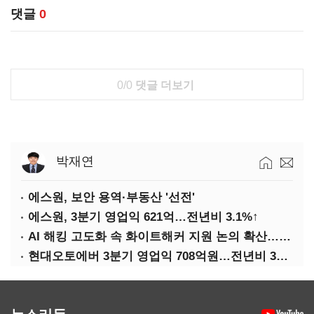
댓글
0
0/0
댓글 더보기
박재연
에스원, 보안 용역·부동산 '선전'
에스원, 3분기 영업익 621억…전년비 3.1%↑
AI 해킹 고도화 속 화이트해커 지원 논의 확산…'버그바운티' 재조명
현대오토에버 3분기 영업익 708억원…전년비 34.8%↑
뉴스리듬