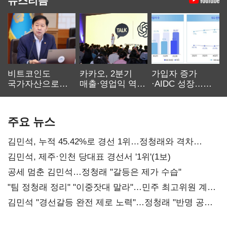
비트코인도
카카오, 2분기
가입자 증가
국가자산으로…'
매출·영업익 역대
·AIDC 성장…
보관·평가·처분'
최대…에이전트
SKT 2분기 성장
기준은 숙제
AI 수익화 관건
본궤도
주요 뉴스
김민석, 누적 45.42%로 경선 1위…정청래와 격차
0.86%p(2보)
김민석, 제주·인천 당대표 경선서 '1위'(1보)
공세 멈춘 김민석…정청래 "갈등은 제가 수습"
"팀 정청래 정리" "이중잣대 말라"…민주 최고위원 계파
다툼 격화
김민석 "경선갈등 완전 제로 노력"…정청래 "반명 공세
사과부터"