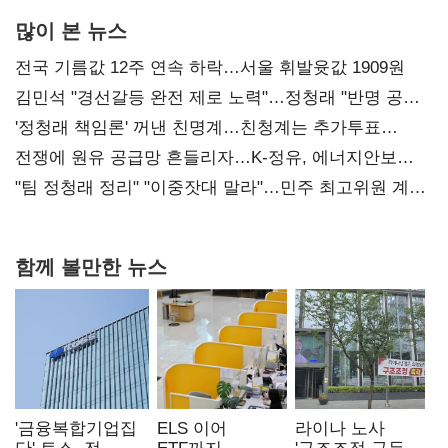
많이 본 뉴스
전국 기름값 12주 연속 하락…서울 휘발윳값 1909원
김민석 "경선갈등 완전 제로 노력"…정청래 "반명 공세
사과부터"
'정청래 책임론' 꺼낸 친명계…친청계는 추가투표
때리기
전쟁에 원유 공급망 흔들리자…K-정유, 에너지안보
핵심으로 재부상
"팀 정청래 정리" "이중잣대 말라"…민주 최고위원 계파
다툼 격화
함께 볼만한 뉴스
'금융복합기업집
ELS 이어
라이나 노사