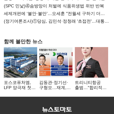
대전’
(SPC 민낯)④솜방망이 처벌에 식품위생법 위반 반복
세제개편에 ‘불안·불만’…오세훈 "전월세 구하기 더
힘들어질 것"
(정기여론조사)①당심, 김민석·정청래 '초접전'…대통령
지지도 '50% 아래로'(종합)
함께 볼만한 뉴스
포스코퓨처엠,
김동관·정기선·
트리니티항공
LFP 양극재 첫
구형모…재계,
출범…“합리적
대규모 공급…
1980년대생
가격·기대 이상
ESS 시장 공략
전성시대
서비스로 승부”