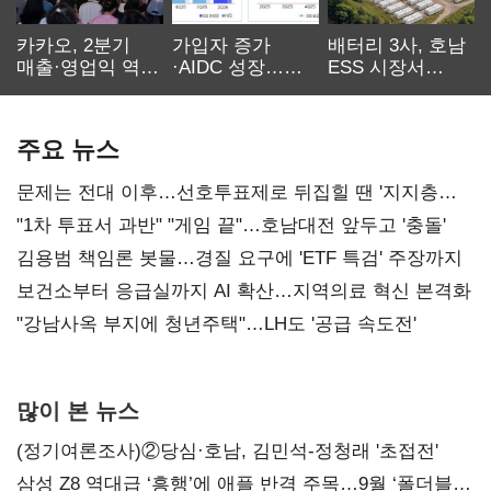
카카오, 2분기
가입자 증가
배터리 3사, 호남
매출·영업익 역대
·AIDC 성장…
ESS 시장서
최대…에이전트
SKT 2분기 성장
‘격돌’
AI 수익화 관건
본궤도
주요 뉴스
문제는 전대 이후…선호투표제로 뒤집힐 땐 '지지층
불복'
"1차 투표서 과반" "게임 끝"…호남대전 앞두고 '충돌'
김용범 책임론 봇물…경질 요구에 'ETF 특검' 주장까지
보건소부터 응급실까지 AI 확산…지역의료 혁신 본격화
"강남사옥 부지에 청년주택"…LH도 '공급 속도전'
많이 본 뉴스
(정기여론조사)②당심·호남, 김민석-정청래 '초접전'
삼성 Z8 역대급 ‘흥행’에 애플 반격 주목…9월 ‘폴더블