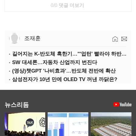
0/0
댓글 더보기
조재훈
길어지는 K-반도체 혹한기…"'업턴' 빨라야 하반기"
SW 대세론…자동차 산업까지 번진다
(영상)챗GPT '나비효과'…반도체 전반에 확산
삼성전자가 10년 만에 OLED TV 꺼낸 까닭은?
뉴스리듬