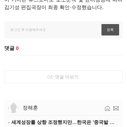
김기성 편집국장이 최종 확인·수정했습니다.
댓글
0
0/0
댓글 더보기
정해훈
세계성장률 상향 조정했지만…한국은 '중국발 살얼음판'