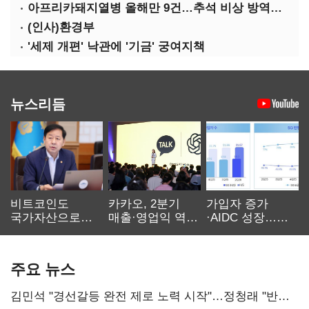
아프리카돼지열병 올해만 9건…추석 비상 방역에 '총력'
(인사)환경부
'세제 개편' 낙관에 '기금' 궁여지책
뉴스리듬
비트코인도
카카오, 2분기
가입자 증가
국가자산으로…'
매출·영업익 역대
·AIDC 성장…
보관·평가·처분'
최대…에이전트
SKT 2분기 성장
기준은 숙제
AI 수익화 관건
본궤도
주요 뉴스
김민석 "경선갈등 완전 제로 노력 시작"…정청래 "반명