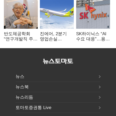
반도체공학회
진에어, 2분기
SK하이닉스 “AI
“연구개발직 주
영업손실
수요 대응”…용인
52시간제
731억…유가
·청주 팹에 54조
개선해야”
상승 여파
투자
뉴스
뉴스북
뉴스리듬
토마토증권통 Live