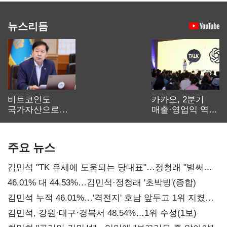
뉴스리듬
비트코인도
카카오, 2분기
국가자산으로…'
매출·영업익 역대
보관·평가·처분'
최대…에이전트
기준은 숙제
AI 수익화 관건
주요 뉴스
김민석 "TK 유세에 도움되는 당대표"…정청래 "벌써
대표된 양 당직 배분"
46.01% 대 44.53%…김민석·정청래 '초박빙'(종합)
김민석 누적 46.01%…'격전지' 호남 앞두고 1위 지켰다
(2보)
김민석, 강원·대구·경북서 48.54%…1위 수성(1보)