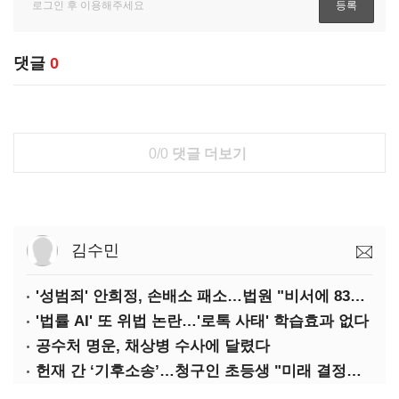
댓글
0
0/0
댓글 더보기
김수민
'성범죄' 안희정, 손배소 패소…법원 "비서에 8347만원 배상"
'법률 AI' 또 위법 논란…'로톡 사태' 학습효과 없다
공수처 명운, 채상병 수사에 달렸다
헌재 간 ‘기후소송’…청구인 초등생 "미래 결정할 중요한 소송"