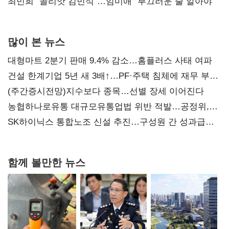
최민희 "골리앗 김민석"…임미애 "부끄러운 줄 알아야"
많이 본 뉴스
대형마트 2분기 판매 9.4% 감소…홈플러스 사태 여파
건설 한계기업 5년 새 3배↑…PF·주택 침체에 재무 부담
확대
(주간증시전망)지수보다 종목…선별 장세 이어진다
농협하나로유통 대규모유통업법 위반 적발…공정위,
과징금 4억6200만원 부과
SK하이닉스 통합노조 신설 추진…구성원 간 성과급
불만 확산
함께 볼만한 뉴스