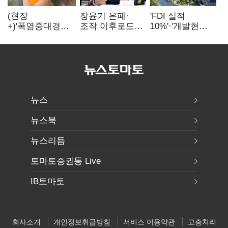
(현장
장윤기 은폐·
'FDI 실적
+)'폭염중대경보'
조작 이후로도
10%'·'개발현안
에도 농촌
정보유출·
산적'…
이주노동자는
내부비위…경찰
인천경제청장
강행군…'야외작
신뢰는 어디에
구원투수 찾기
업 중지' 권고도
무시
뉴스
뉴스북
뉴스리듬
토마토증권통 Live
IB토마토
회사소개
개인정보취급방침
서비스 이용약관
고충처리