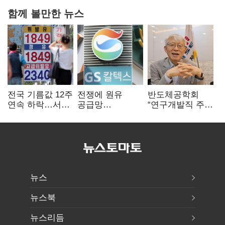
함께 볼만한 뉴스
전국 기름값 12주
전쟁에 원유
반도체공학회
연속 하락…서울
공급망
“연구개발직 주
휘발윳값 1909원
흔들리자…K-
52시간제
정유, 에너지안보
개선해야”
핵심으로 재부상
뉴스
뉴스북
뉴스리듬