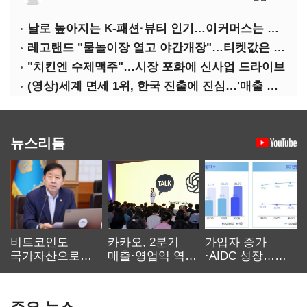
날로 높아지는 K-패션·뷰티 인기…이커머스는 역직구 키운다
레고랜드 "물놀이장 열고 야간개장"…티켓값은 동결
"치킨엔 수제맥주"…시장 포화에 신사업 드라이브
(영상)세계 면세 1위, 한국 진출에 진심…'매출 증빙' 물어봤다
뉴스리듬
비트코인도
카카오, 2분기
가입자 증가
국가자산으로…'
매출·영업익 역대
·AIDC 성장…
보관·평가·처분'
최대…에이전트
SKT 2분기 성장
기준은 숙제
AI 수익화 관건
본궤도
주요 뉴스