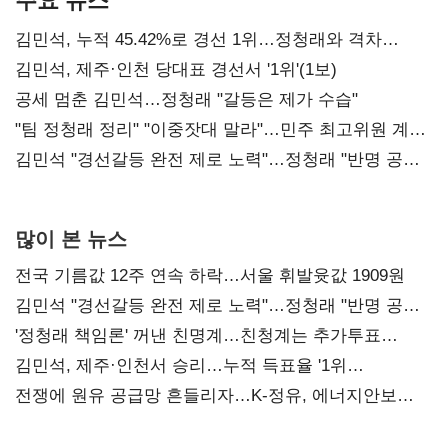
김민석, 누적 45.42%로 경선 1위…정청래와 격차
0.86%p(2보)
김민석, 제주·인천 당대표 경선서 '1위'(1보)
공세 멈춘 김민석…정청래 "갈등은 제가 수습"
"팀 정청래 정리" "이중잣대 말라"…민주 최고위원 계파
다툼 격화
김민석 "경선갈등 완전 제로 노력"…정청래 "반명 공세
사과부터"
많이 본 뉴스
전국 기름값 12주 연속 하락…서울 휘발윳값 1909원
김민석 "경선갈등 완전 제로 노력"…정청래 "반명 공세
사과부터"
'정청래 책임론' 꺼낸 친명계…친청계는 추가투표
때리기
김민석, 제주·인천서 승리…누적 득표율 '1위
탈환'(종합)
전쟁에 원유 공급망 흔들리자…K-정유, 에너지안보
핵심으로 재부상