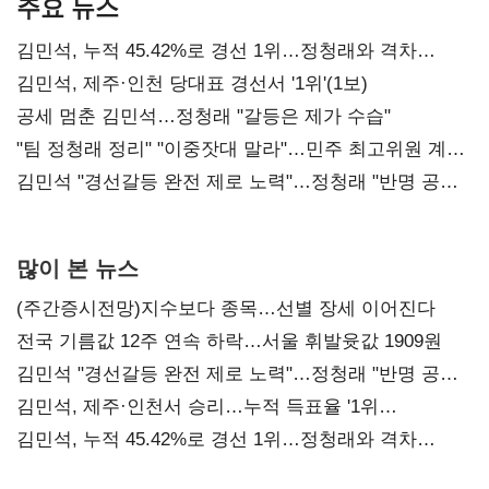
주요 뉴스
김민석, 누적 45.42%로 경선 1위…정청래와 격차
0.86%p(2보)
김민석, 제주·인천 당대표 경선서 '1위'(1보)
공세 멈춘 김민석…정청래 "갈등은 제가 수습"
"팀 정청래 정리" "이중잣대 말라"…민주 최고위원 계파
다툼 격화
김민석 "경선갈등 완전 제로 노력"…정청래 "반명 공세
사과부터"
많이 본 뉴스
(주간증시전망)지수보다 종목…선별 장세 이어진다
전국 기름값 12주 연속 하락…서울 휘발윳값 1909원
김민석 "경선갈등 완전 제로 노력"…정청래 "반명 공세
사과부터"
김민석, 제주·인천서 승리…누적 득표율 '1위
탈환'(종합)
김민석, 누적 45.42%로 경선 1위…정청래와 격차
0.86%p(2보)