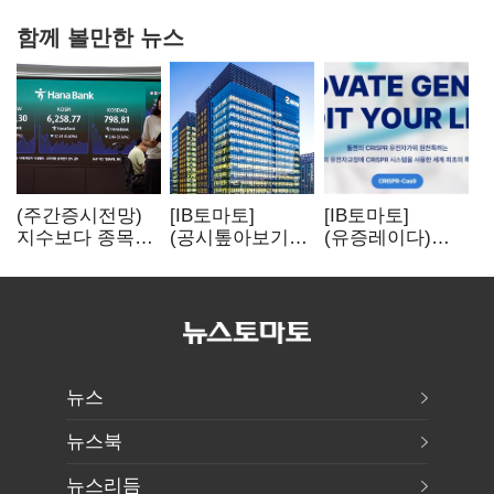
함께 볼만한 뉴스
(주간증시전망)
[IB토마토]
[IB토마토]
지수보다 종목…
(공시톺아보기)
(유증레이다)
선별 장세
수주 공시, 왜
툴젠, 조달액
이어진다
바로 매출로
3분의 1 토막…
잡히지 않을까
특허소송
비용부터 챙긴다
뉴스
뉴스북
뉴스리듬