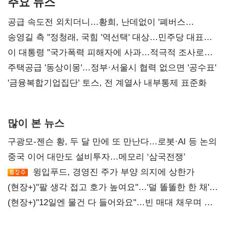
주요 뉴스
공급 속도전 외치더니…황희, 난데없이 '폐버스
리모델링' 제안
송영길 측 "정청래, 국힘 '역선택' 대상…민주당 대표로
총선 지휘 못해"
이 대통령 "국가폭력 피해자에 사과…적극적 조사로
진실 밝혀야"
주택공급 '동상이몽'…정부·서울시 협력 없으면 '공수표'
'금융복합기업집단' 토스, 전 계열사 내부통제 표준화
많이 본 뉴스
구광모-젠슨 황, 두 달 만에 또 만난다…로봇·AI 등 논의
중국 이어 대만도 설비투자…메모리 ‘삼국전쟁’
윙입푸드, 경영진 주가 부양 의지에 상한가
(현장+)"팔 생각 접고 호가 높여요"…'덜 똘똘한 한 채'
20억 키맞추기
(현장+)"12일엔 물건 다 들어와요"…빈 매대 채우며 문
연 홈플러스