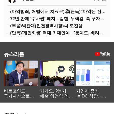
(마약범죄, 처벌에서 치료로)②(단독)"마약은 전염병…여성 맞춤형 재활과정 개발 중"
72년 만에 '수사권' 폐지…검찰 '무력감' 속 구자현 사의
(부음)박찬대(인천광역시장)씨 모친상
(단독)'개인회생' 역대 최대인데…'통계도, 배려도' 없는 사법부
뉴스리듬
비트코인도
카카오, 2분기
가입자 증가
국가자산으로…'
매출·영업익 역대
·AIDC 성장…
보관·평가·처분'
최대…에이전트
SKT 2분기 성장
기준은 숙제
AI 수익화 관건
본궤도