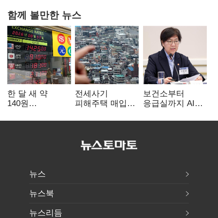
함께 볼만한 뉴스
한 달 새 약
전세사기
보건소부터
140원
피해주택 매입
응급실까지 AI
급락…'역대급
1만호 돌파…
확산…지역의료
엔저'에 원화
누적 피해자
혁신 본격화
변곡점
4만278명
뉴스
뉴스북
뉴스리듬