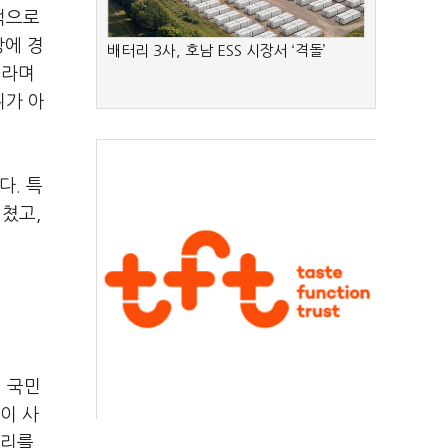
적으로
상에 경
배터리 3사, 호남 ESS 시장서 ‘격돌’
이라며
위가 아
다. 특
쳤고,
 국민
이 사
자리를