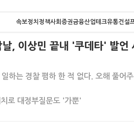
속보
정치
정책
사회
증권
금융
산업
테크
유통
건설
날, 이상민 끝내 '쿠데타' 발언 
일하는 경찰 폄하 한 적 없다. 오해 풀어
대치로 대정부질문도 '가뿐'