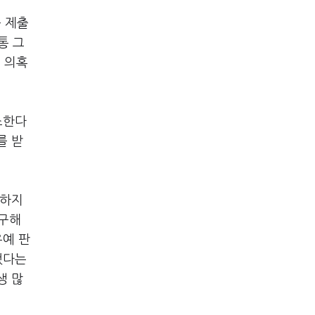
 제출
통 그
 의혹
소한다
를 받
 하지
요구해
유예 판
했다는
생 많