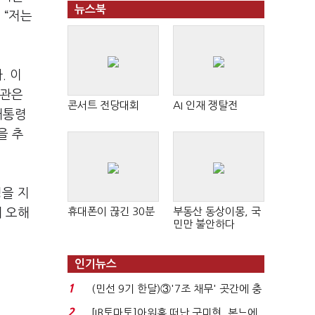
뉴스북
 “저는
. 이
장관은
콘서트 전당대회
AI 인재 쟁탈전
대통령
을 추
성을 지
휴대폰이 끊긴 30분
부동산 동상이몽, 국
해 오해
민만 불안하다
인기뉴스
1
(민선 9기 한달)③'7조 채무' 곳간에 충
격…추미애, 20년...
2
[IB토마토]아워홈 떠난 구미현, 본느에