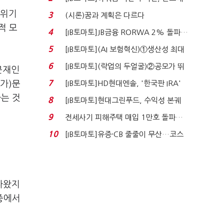
340억 베팅…가...
 위기
3
(시론)꿈과 계획은 다르다
적 모
4
[IB토마토]JB금융 RORWA 2% 돌파…
실적 견인은 은행 ...
5
[IB토마토](AI 보험혁신)①생산성 최대
80% 개선…현실...
6
[IB토마토](락업의 두얼굴)②공모가 뛰
문재인
자 첫날 매도…FI ...
7
[IB토마토]HD현대엔솔, '한국판 IRA'
가)문
수혜 부상…세액공...
는 것
8
[IB토마토]현대그린푸드, 수익성 본궤
도…실적 개선에 ...
9
전세사기 피해주택 매입 1만호 돌파…
누적 피해자 4만2...
10
[IB토마토]유증·CB 줄줄이 무산…코스
닥 벌점 급증에 ...
나왔지
 중에서