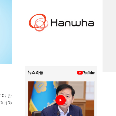
뉴스리듬
여야 반
 제1야