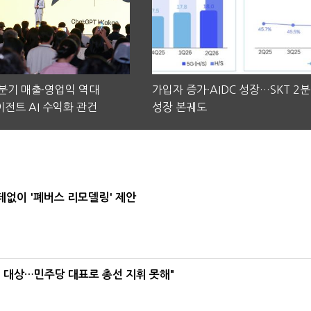
2분기 매출·영업익 역대
가입자 증가·AIDC 성장…SKT 2
전트 AI 수익화 관건
성장 본궤도
데없이 '폐버스 리모델링' 제안
택' 대상…민주당 대표로 총선 지휘 못해"