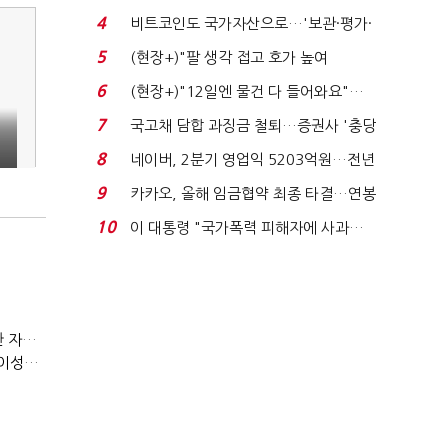
지에 상한가...
4
비트코인도 국가자산으로…'보관·평가·
처분' 기준은 ...
5
(현장+)"팔 생각 접고 호가 높여
요"…'덜 똘똘한 한 채' 20...
6
(현장+)"12일엔 물건 다 들어와요"…
빈 매대 채우며 문 연 ...
7
국고채 담합 과징금 철퇴…증권사 '충당
금 폭탄' 우려...
8
네이버, 2분기 영업익 5203억원…전년
국
비 0.2% 감소...
9
카카오, 올해 임금협약 최종 타결…연봉
6.3% 인상·격려...
10
이 대통령 "국가폭력 피해자에 사과…
적극적 조사로 진...
(정기여론조사)③2순위, 10명 중 4명 '송영길'…정청래 '한 자릿수'
(정기여론조사)④최고위원 최민희·박선원 '양강'…서미화·이성윤·임미애 뒤이어