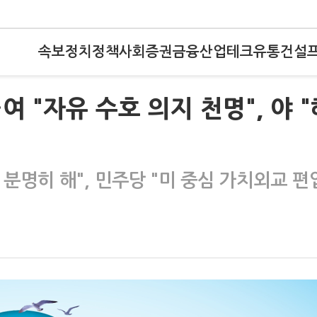
속보
정치
정책
사회
증권
금융
산업
테크
유통
건설
 "자유 수호 의지 천명", 야 "
분명히 해", 민주당 "미 중심 가치외교 편