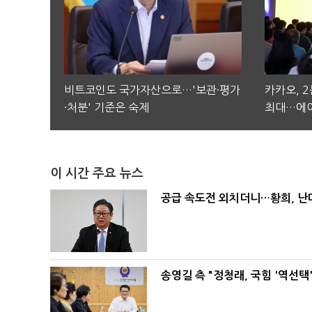
비트코인도 국가자산으로…'보관·평가
카카오, 
·처분' 기준은 숙제
최대…에이
이 시간 주요 뉴스
공급 속도전 외치더니…황희, 난
송영길 측 "정청래, 국힘 '역선