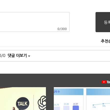
0
/
300
추천
0/0
댓글 더보기