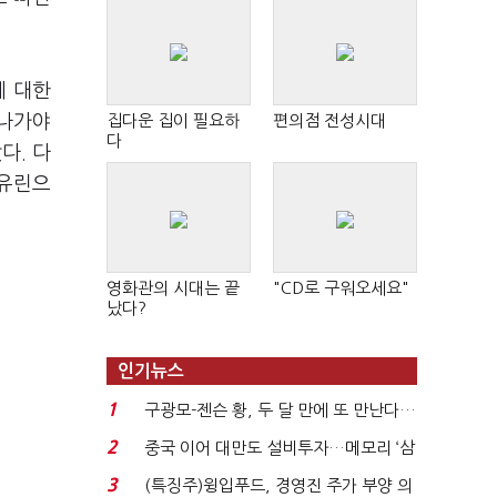
에 대한
 나가야
집다운 집이 필요하
편의점 전성시대
다
다. 다
 유린으
영화관의 시대는 끝
"CD로 구워오세요"
났다?
인기뉴스
1
구광모-젠슨 황, 두 달 만에 또 만난다…
로봇·AI 등 논...
2
중국 이어 대만도 설비투자…메모리 ‘삼
국전쟁’
3
(특징주)윙입푸드, 경영진 주가 부양 의