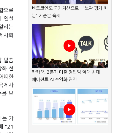
비트코인도 국가자산으로…'보관·평가·처
조함으로
분' 기준은 숙제
회 연설
 알리는
국제사회
잘 말씀
상화 선
카카오, 2분기 매출·영업익 역대 최대…
 어떠한
에이전트 AI 수익화 관건
 국제사
수를 보
하는 가
 "21