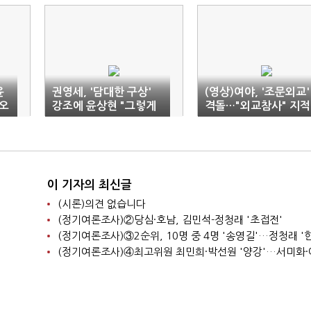
윤
권영세, '담대한 구상'
(영상)여야, '조문외교'
오
강조에 윤상현 "그렇게
격돌…"외교참사" 지적
담대하지 않다"
에 "장례미사가 진짜 
장"(종합)
이 기자의 최신글
(시론)의견 없습니다
(정기여론조사)②당심·호남, 김민석-정청래 '초접전'