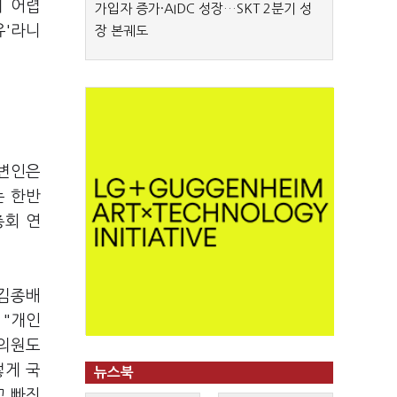
기 어렵
가입자 증가·AIDC 성장…SKT 2분기 성
유'라니
장 본궤도
대변인은
는 한반
총회 연
'김종배
 "개인
 의원도
렇게 국
뉴스북
꼬 빠진