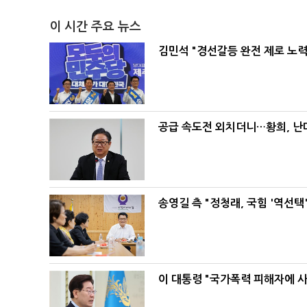
이 시간 주요 뉴스
김민석 "경선갈등 완전 제로 노력
공급 속도전 외치더니…황희, 난
송영길 측 "정청래, 국힘 '역선
이 대통령 "국가폭력 피해자에 