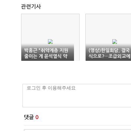
관련기사
박홍근 "취약계층 지원
(영상)한일회담, 결국
줄이는 게 윤석열식 약
식으로?…조급외교에
자 복지?"
주도권만 내줬다
댓글
0