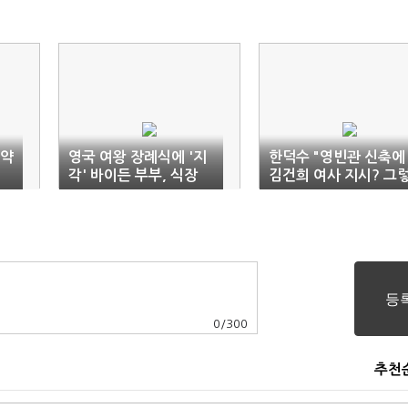
 약
영국 여왕 장례식에 '지
한덕수 "영빈관 신축에
각' 바이든 부부, 식장
김건희 여사 지시? 그
밖에서 대기
게 될 수 없어"
0
/
300
추천