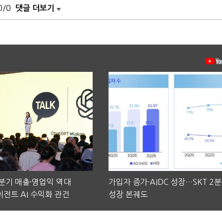
0/0
댓글 더보기
2분기 매출·영업익 역대
가입자 증가·AIDC 성장…SKT 2
전트 AI 수익화 관건
성장 본궤도