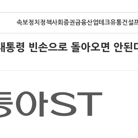
속보
정치
정책
사회
증권
금융
산업
테크
유통
건설
 대통령 빈손으로 돌아오면 안된