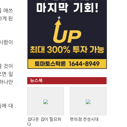
름 애쓰
하게 된
 사항이
을 것이
으면 일
뉴스북
 하나만
품에 대
집다운 집이 필요하
편의점 전성시대
다