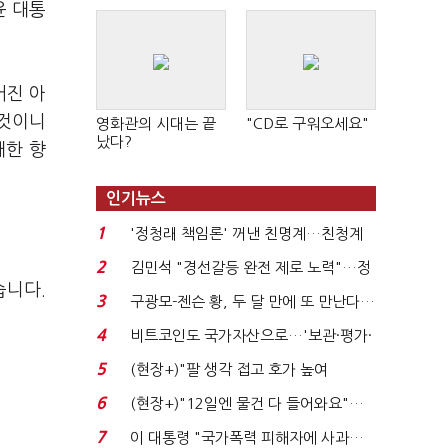
윤 대통
어진 아
 것이니
영화관의 시대는 끝
"CD로 구워오세요"
났다?
대한 향
인기뉴스
1
'정청래 책임론' 꺼낸 친명계…친청계
는 추가투표 때리기...
2
김민석 "경선갈등 완전 제로 노력"…정
습니다.
청래 "반명 공세 사...
3
구광모-젠슨 황, 두 달 만에 또 만난다…
로봇·AI 등 논...
4
비트코인도 국가자산으로…'보관·평가·
처분' 기준은 ...
5
(현장+)"팔 생각 접고 호가 높여
요"…'덜 똘똘한 한 채' 20...
6
(현장+)"12일엔 물건 다 들어와요"…
빈 매대 채우며 문 연 ...
7
이 대통령 "국가폭력 피해자에 사과…