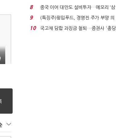
적극적 조사로 진...
8
중국 이어 대만도 설비투자…메모리 ‘삼
국전쟁’
9
(특징주)윙입푸드, 경영진 주가 부양 의
지에 상한가...
10
국고채 담합 과징금 철퇴…증권사 '충당
금 폭탄' 우려...
렇
순