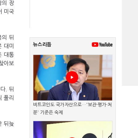
왕의 장
어 미국
국의 뒤
뉴스리듬
은 대미
든 대통
 찾아보
다. 뒤
직 풀리
비트코인도 국가자산으로…'보관·평가·처
분' 기준은 숙제
만 뒤늦