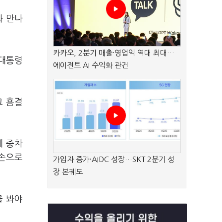
과 만나
카카오, 2분기 매출·영업익 역대 최대…
 대통령
에이전트 AI 수익화 관건
그 흠결
게 중차
빈손으로
가입자 증가·AIDC 성장…SKT 2분기 성
장 본궤도
을 봐야