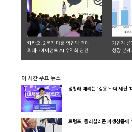
카카오, 2분기 매출·영업익 역대
가입자 증가
최대…에이전트 AI 수익화 관건
성장 본궤
이 시간 주요 뉴스
정청래 때리는 '김용'…더 세진 '
트럼프, 폴리실리콘 파생상품에 1