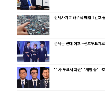
전세사기 피해주택 매입 1만호 
문제는 전대 이후…선호투표제로 
"1차 투표서 과반" "게임 끝"…