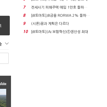
340억 베팅…가...
7
전세사기 피해주택 매입 1만호 돌파…
누적 피해자 4만2...
8
[IB토마토]JB금융 RORWA 2% 돌파…
실적 견인은 은행 ...
9
(시론)꿈과 계획은 다르다
10
[IB토마토](AI 보험혁신)①생산성 최대
80% 개선…현실...
순