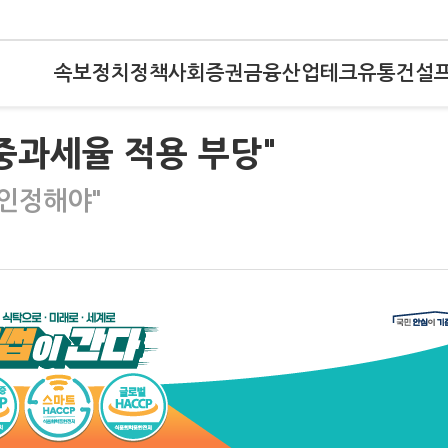
속보
정치
정책
사회
증권
금융
산업
테크
유통
건설
 중과세율 적용 부당"
 인정해야"