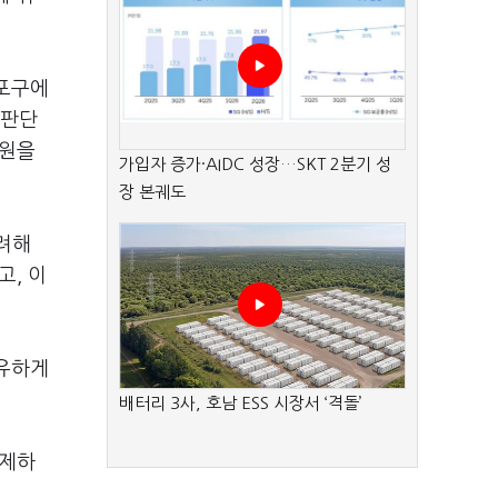
등포구에
 판단
만원을
가입자 증가·AIDC 성장…SKT 2분기 성
장 본궤도
고려해
고, 이
보유하게
배터리 3사, 호남 ESS 시장서 ‘격돌’
배제하