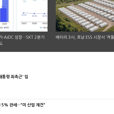
·AIDC 성장…SKT 2분기
배터리 3사, 호남 ESS 시장서 ‘격돌
도
대통령 최측근' 입
5% 관세…"미 산업 재건"