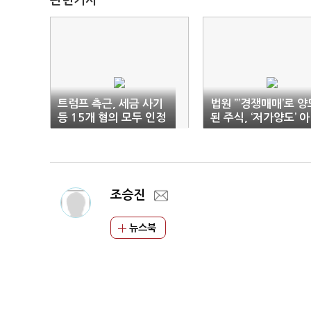
관련기사
트럼프 측근, 세금 사기
법원 ”’경쟁매매’로 양
등 15개 혐의 모두 인정
된 주식, ‘저가양도’ 아
냐”
조승진
뉴스북