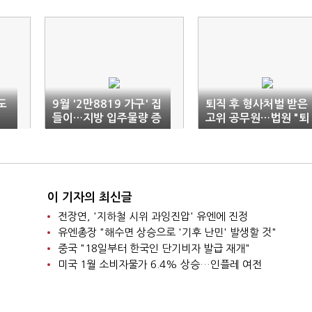
도
9월 '2만8819 가구' 집
퇴직 후 형사처벌 받은
들이…지방 입주물량 증
고위 공무원…법원 "퇴
가세
직수당 환수는 부당"
이 기자의 최신글
전장연, '지하철 시위 과잉진압' 유엔에 진정
유엔총장 "해수면 상승으로 '기후 난민' 발생할 것"
중국 "18일부터 한국인 단기비자 발급 재개"
미국 1월 소비자물가 6.4% 상승…인플레 여전