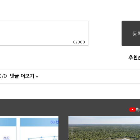
0
/
300
추천
0/0
댓글 더보기