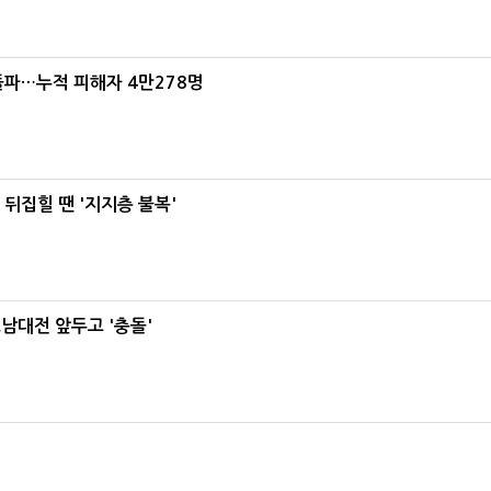
돌파…누적 피해자 4만278명
뒤집힐 땐 '지지층 불복'
호남대전 앞두고 '충돌'