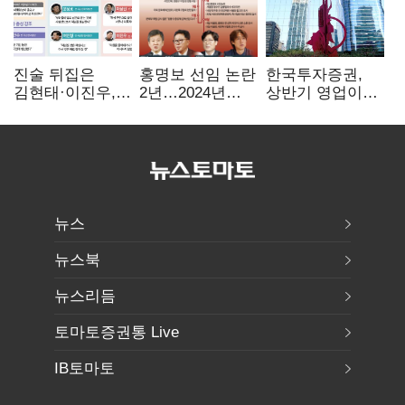
진술 뒤집은
홍명보 선임 논란
한국투자증권,
김현태·이진우,
2년…2024년
상반기 영업이익
박안수는 "국가에
파동부터 소환·
2조1701억 원…
헌신"…법정서
압색까지
전년비 89.1%↑
드러난 군
수뇌부의 민낯
뉴스
뉴스북
뉴스리듬
토마토증권통 Live
IB토마토