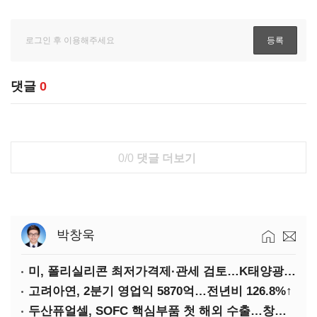
댓글
0
0/0
댓글 더보기
박창욱
미, 폴리실리콘 최저가격제·관세 검토…K태양광 입지 확대 기대
고려아연, 2분기 영업익 5870억…전년비 126.8%↑
두산퓨얼셀, SOFC 핵심부품 첫 해외 수출…창사 이래 최대 규모