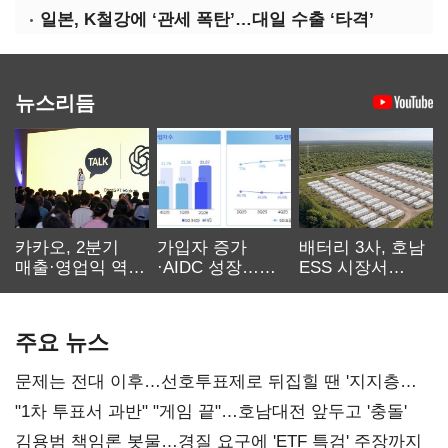
일본, K철강에 ‘관세 폭탄’…대일 수출 ‘타격’
뉴스리듬
카카오, 2분기
가입자 증가
배터리 3사, 호남
매출·영업익 역대
·AIDC 성장…
ESS 시장서
최대…에이전트
SKT 2분기 성장
‘격돌’
AI 수익화 관건
본궤도
주요 뉴스
문제는 전대 이후…선호투표제로 뒤집힐 땐 '지지층
불복'
"1차 투표서 과반" "게임 끝"…호남대전 앞두고 '충돌'
김용범 책임론 봇물…경질 요구에 'ETF 특검' 주장까지