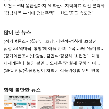
보건소부터 응급실까지 AI 확산…지역의료 혁신 본격화
"강남사옥 부지에 청년주택"…LH도 '공급 속도전'
많이 본 뉴스
(정기여론조사)②당심·호남, 김민석-정청래 '초접전'
삼성 Z8 역대급 ‘흥행’에 애플 반격 주목…9월 ‘폴더블
대전’
(정기여론조사)①당심, 김민석·정청래 '초접전'…대통령
지지도 '50% 아래로'(종합)
세제개편에 ‘불안·불만’…오세훈 "전월세 구하기 더
힘들어질 것"
(SPC 민낯)④솜방망이 처벌에 식품위생법 위반 반복
함께 볼만한 뉴스