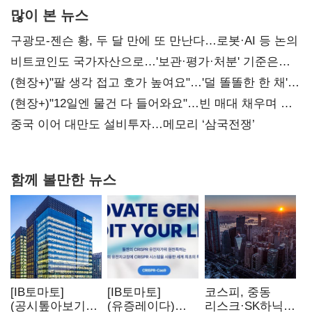
많이 본 뉴스
구광모-젠슨 황, 두 달 만에 또 만난다…로봇·AI 등 논의
비트코인도 국가자산으로…'보관·평가·처분' 기준은
숙제
(현장+)"팔 생각 접고 호가 높여요"…'덜 똘똘한 한 채'
20억 키맞추기
(현장+)"12일엔 물건 다 들어와요"…빈 매대 채우며 문
연 홈플러스
중국 이어 대만도 설비투자…메모리 ‘삼국전쟁’
함께 볼만한 뉴스
[IB토마토]
[IB토마토]
코스피, 중동
(공시톺아보기)
(유증레이다)
리스크·SK하닉