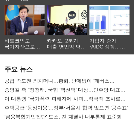
비트코인도
카카오, 2분기
가입자 증가
국가자산으로…'
매출·영업익 역대
·AIDC 성장…
보관·평가·처분'
최대…에이전트
SKT 2분기 성장
기준은 숙제
AI 수익화 관건
본궤도
주요 뉴스
공급 속도전 외치더니…황희, 난데없이 '폐버스
리모델링' 제안
송영길 측 "정청래, 국힘 '역선택' 대상…민주당 대표로
총선 지휘 못해"
이 대통령 "국가폭력 피해자에 사과…적극적 조사로
진실 밝혀야"
주택공급 '동상이몽'…정부·서울시 협력 없으면 '공수표'
'금융복합기업집단' 토스, 전 계열사 내부통제 표준화