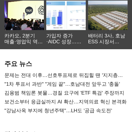
카카오, 2분기
가입자 증가
배터리 3사, 호남
매출·영업익 역대
·AIDC 성장…
ESS 시장서
최대…에이전트
SKT 2분기 성장
‘격돌’
AI 수익화 관건
본궤도
주요 뉴스
문제는 전대 이후…선호투표제로 뒤집힐 땐 '지지층
불복'
"1차 투표서 과반" "게임 끝"…호남대전 앞두고 '충돌'
김용범 책임론 봇물…경질 요구에 'ETF 특검' 주장까지
보건소부터 응급실까지 AI 확산…지역의료 혁신 본격화
"강남사옥 부지에 청년주택"…LH도 '공급 속도전'