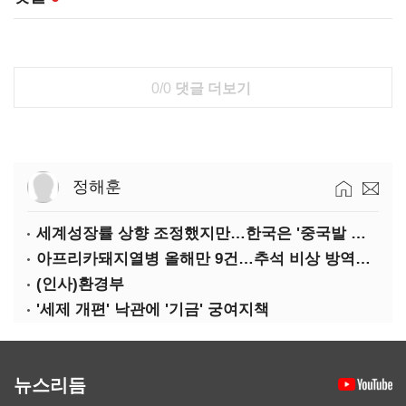
0/0
댓글 더보기
정해훈
세계성장률 상향 조정했지만…한국은 '중국발 살얼음판'
아프리카돼지열병 올해만 9건…추석 비상 방역에 '총력'
(인사)환경부
'세제 개편' 낙관에 '기금' 궁여지책
뉴스리듬