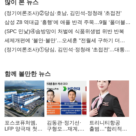
많이 본 뉴스
(정기여론조사)②당심·호남, 김민석-정청래 '초접전'
삼성 Z8 역대급 ‘흥행’에 애플 반격 주목…9월 ‘폴더블
대전’
(SPC 민낯)④솜방망이 처벌에 식품위생법 위반 반복
세제개편에 ‘불안·불만’…오세훈 "전월세 구하기 더
힘들어질 것"
(정기여론조사)①당심, 김민석·정청래 '초접전'…대통령
지지도 '50% 아래로'(종합)
함께 볼만한 뉴스
포스코퓨처엠,
김동관·정기선·
트리니티항공
LFP 양극재 첫
구형모…재계,
출범…“합리적
대규모 공급…
1980년대생
가격·기대 이상