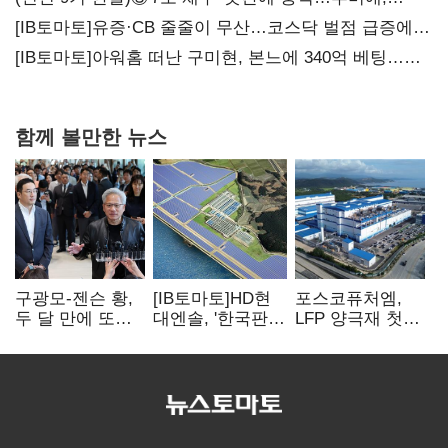
20년만에 '비상재정' 선언 승부수
[IB토마토]유증·CB 줄줄이 무산…코스닥 벌점 급증에
상폐 압박
[IB토마토]아워홈 떠난 구미현, 본느에 340억 베팅…
가족 지배체제 구축
함께 볼만한 뉴스
구광모-젠슨 황,
[IB토마토]HD현
포스코퓨처엠,
두 달 만에 또
대엔솔, '한국판
LFP 양극재 첫
만난다…로봇·AI
IRA' 수혜 부상…
대규모 공급…
등 논의
세액공제 선택이
ESS 시장 공략
변수