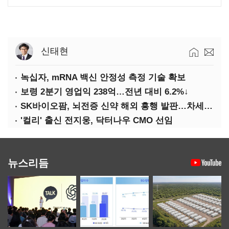
신태현
녹십자, mRNA 백신 안정성 측정 기술 확보
보령 2분기 영업익 238억…전년 대비 6.2%↓
SK바이오팜, 뇌전증 신약 해외 흥행 발판…차세대 신약 개발 속도
'컬리' 출신 전지웅, 닥터나우 CMO 선임
뉴스리듬