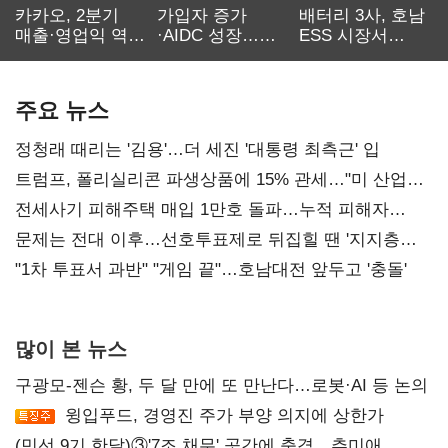
카카오, 2분기
가입자 증가
배터리 3사, 호남
매출·영업익 역대
·AIDC 성장…
ESS 시장서
최대…에이전트
SKT 2분기 성장
‘격돌’
AI 수익화 관건
본궤도
주요 뉴스
정청래 때리는 '김용'…더 세진 '대통령 최측근' 입
트럼프, 폴리실리콘 파생상품에 15% 관세…"미 산업
재건"
전세사기 피해주택 매입 1만호 돌파…누적 피해자
4만278명
문제는 전대 이후…선호투표제로 뒤집힐 땐 '지지층
불복'
"1차 투표서 과반" "게임 끝"…호남대전 앞두고 '충돌'
많이 본 뉴스
구광모-젠슨 황, 두 달 만에 또 만난다…로봇·AI 등 논의
윙입푸드, 경영진 주가 부양 의지에 상한가
(민선 9기 한달)③'7조 채무' 곳간에 충격…추미애,