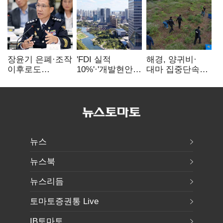
장윤기 은폐·조작
'FDI 실적
해경, 양귀비·
이후로도
10%'·'개발현안
대마 집중단속…
정보유출·
산적'…
4개월 동안
내부비위…경찰
인천경제청장
249명 검거
신뢰는 어디에
구원투수 찾기
뉴스
뉴스북
뉴스리듬
토마토증권통 Live
IB토마토