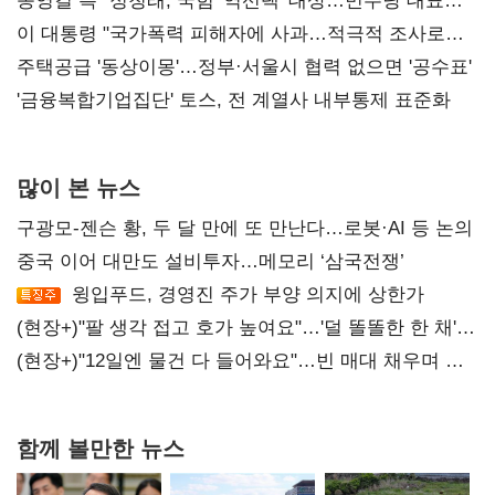
리모델링' 제안
송영길 측 "정청래, 국힘 '역선택' 대상…민주당 대표로
총선 지휘 못해"
이 대통령 "국가폭력 피해자에 사과…적극적 조사로
진실 밝혀야"
주택공급 '동상이몽'…정부·서울시 협력 없으면 '공수표'
'금융복합기업집단' 토스, 전 계열사 내부통제 표준화
많이 본 뉴스
구광모-젠슨 황, 두 달 만에 또 만난다…로봇·AI 등 논의
중국 이어 대만도 설비투자…메모리 ‘삼국전쟁’
윙입푸드, 경영진 주가 부양 의지에 상한가
(현장+)"팔 생각 접고 호가 높여요"…'덜 똘똘한 한 채'
20억 키맞추기
(현장+)"12일엔 물건 다 들어와요"…빈 매대 채우며 문
연 홈플러스
함께 볼만한 뉴스