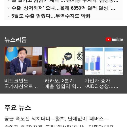
일 맡기고 깜깜이 계약 …'선시공 후계약' 삼성중공업 덜미
수출 '상저하저' 오나…올해 6850억 달러 달성 '빨간불'
5월도 수출 멈췄다…무역수지도 악화
뉴스리듬
비트코인도
카카오, 2분기
가입자 증가
국가자산으로…'
매출·영업익 역대
·AIDC 성장…
보관·평가·처분'
최대…에이전트
SKT 2분기 성장
기준은 숙제
AI 수익화 관건
본궤도
주요 뉴스
공급 속도전 외치더니…황희, 난데없이 '폐버스