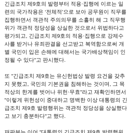
긴급조치 제9호의 발령부터 적용·집행에 이르는 일
련의 국가작용은 ‘전체적’으로 보아 공무원이 직무를
집행하면서 객관적 주의의무를 소홀히 해 그 직무행
위가 객관적 정당성을 상실한 것으로서 위법하다고
평가되고, 긴급조치 제9호의 적용·집행으로 강제수
사를 받거나 유죄판결을 선고받고 복역함으로써 개
별 국민이 입은 손해에 대해서는 국가배상책임이 인
정될 수 있다"고 판시했다.
또 "긴급조치 제9호는 유신헌법상 발령 요건을 갖추
지 못했고, 국민의 기본권을 침해하는 것이며, 그 목
적상의 한계를 벗어나 위헌·무효"라고 재확인하면서
"이렇게 위헌성이 중대하고 명백한 이상 대통령의 긴
급조치 제9호 발령행위는 객관적 정당성을 상실했다
고 보기 충분하다"고 했다.
재판부는 이어 "대통령의 긴급조치 제9호 발령행위