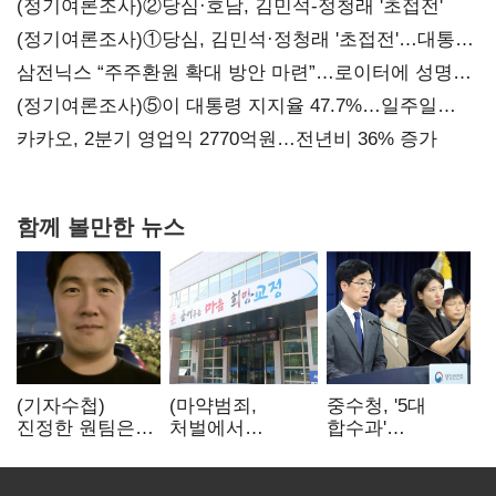
(정기여론조사)②당심·호남, 김민석-정청래 '초접전'
(정기여론조사)①당심, 김민석·정청래 '초접전'…대통령
지지도 '50% 아래로'(종합)
삼전닉스 “주주환원 확대 방안 마련”…로이터에 성명
보내
(정기여론조사)⑤이 대통령 지지율 47.7%…일주일
만에 다시 40%대
카카오, 2분기 영업익 2770억원…전년비 36% 증가
함께 볼만한 뉴스
(기자수첩)
(마약범죄,
중수청, '5대
진정한 원팀은
처벌에서
합수과'
'시민과 함께'일
치료로)②(단독)"
띄운다는데…
때 완성
마약은 전염병…
수사·기소
여성 맞춤형
분리로 협력방안