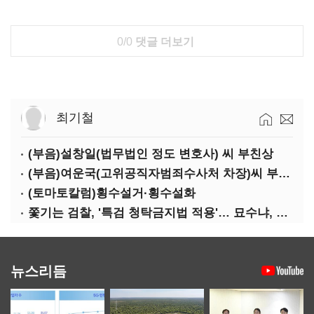
0/0
댓글 더보기
최기철
(부음)설창일(법무법인 정도 변호사) 씨 부친상
(부음)여운국(고위공직자범죄수사처 차장)씨 부친상
(토마토칼럼)횡수설거·횡수설화
쫓기는 검찰, '특검 청탁금지법 적용'… 묘수냐, 무리수냐
뉴스리듬