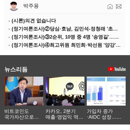
박주용
(시론)의견 없습니다
(정기여론조사)②당심·호남, 김민석-정청래 '초접전'
(정기여론조사)③2순위, 10명 중 4명 '송영길'…정청래 '한 자릿수'
(정기여론조사)④최고위원 최민희·박선원 '양강'…서미화·이성윤·임미애 뒤이어
뉴스리듬
비트코인도
카카오, 2분기
가입자 증가
국가자산으로…'
매출·영업익 역대
·AIDC 성장…
보관·평가·처분'
최대…에이전트
SKT 2분기 성장
기준은 숙제
AI 수익화 관건
본궤도