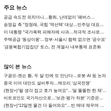
주요 뉴스
공급 속도전 외치더니…황희, 난데없이 '폐버스
리모델링' 제안
송영길 측 "정청래, 국힘 '역선택' 대상…민주당 대표로
총선 지휘 못해"
이 대통령 "국가폭력 피해자에 사과…적극적 조사로
진실 밝혀야"
주택공급 '동상이몽'…정부·서울시 협력 없으면 '공수표'
'금융복합기업집단' 토스, 전 계열사 내부통제 표준화
많이 본 뉴스
구광모-젠슨 황, 두 달 만에 또 만난다…로봇·AI 등 논의
중국 이어 대만도 설비투자…메모리 ‘삼국전쟁’
(현장+)"팔 생각 접고 호가 높여요"…'덜 똘똘한 한 채'
20억 키맞추기
비트코인도 국가자산으로…'보관·평가·처분' 기준은
숙제
(현장+)"12일엔 물건 다 들어와요"…빈 매대 채우며 문