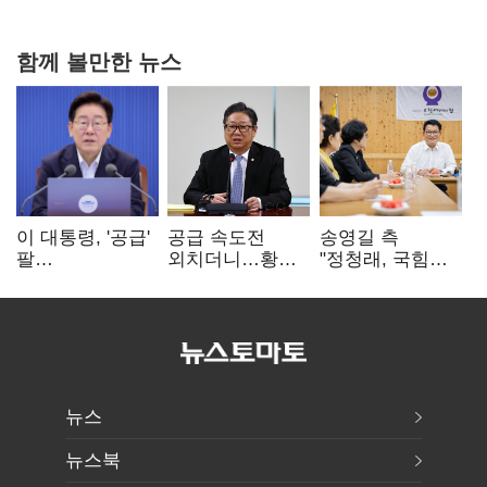
연 홈플러스
함께 볼만한 뉴스
이 대통령, '공급'
공급 속도전
송영길 측
팔
외치더니…황희,
"정청래, 국힘
걷어붙였는데…
난데없이 '폐버스
'역선택' 대상…
여 내부선
리모델링' 제안
민주당 대표로
'부동산
총선 지휘 못해"
망언'(종합)
뉴스
뉴스북