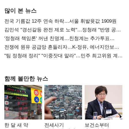
많이 본 뉴스
전국 기름값 12주 연속 하락…서울 휘발윳값 1909원
김민석 "경선갈등 완전 제로 노력"…정청래 "반명 공세
사과부터"
'정청래 책임론' 꺼낸 친명계…친청계는 추가투표
때리기
전쟁에 원유 공급망 흔들리자…K-정유, 에너지안보
핵심으로 재부상
"팀 정청래 정리" "이중잣대 말라"…민주 최고위원 계파
다툼 격화
함께 볼만한 뉴스
한 달 새 약
전세사기
보건소부터