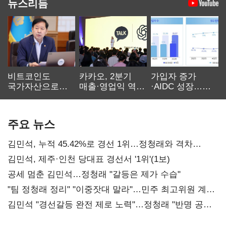
뉴스리듬
비트코인도
카카오, 2분기
가입자 증가
국가자산으로…'
매출·영업익 역대
·AIDC 성장…
보관·평가·처분'
최대…에이전트
SKT 2분기 성장
기준은 숙제
AI 수익화 관건
본궤도
주요 뉴스
김민석, 누적 45.42%로 경선 1위…정청래와 격차
0.86%p(2보)
김민석, 제주·인천 당대표 경선서 '1위'(1보)
공세 멈춘 김민석…정청래 "갈등은 제가 수습"
"팀 정청래 정리" "이중잣대 말라"…민주 최고위원 계파
다툼 격화
김민석 "경선갈등 완전 제로 노력"…정청래 "반명 공세
사과부터"