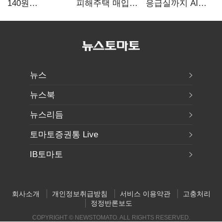
140원
피해주택 매입
응급실까지 AI
급락…'역대급
1만호 돌파…
확산…지역의료
엔저'에 원화
누적 피해자
혁신 본격화
변곡점
4만278명
뉴스
뉴스북
뉴스리듬
토마토증권통 Live
IB토마토
회사소개
개인정보취급방침
서비스 이용약관
고충처리
정정반론보도
COPYRIGHT © NEWSTOMATO. ALL RIGHTS RESERVED.