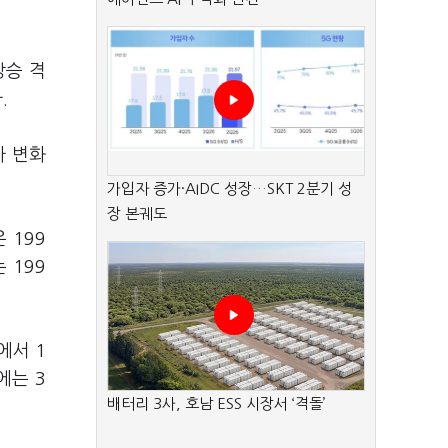
상승 격
.
차 변화
가입자 증가·AIDC 성장…SKT 2분기 성
장 본궤도
 199
 199
에서 1
에는 3
배터리 3사, 호남 ESS 시장서 ‘격돌’