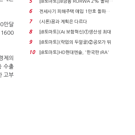
5
[IB토마토]JB금융 RORWA 2% 돌파…
실적 견인은 은행 ...
6
전세사기 피해주택 매입 1만호 돌파…
누적 피해자 4만2...
7
(시론)꿈과 계획은 다르다
00만달
8
[IB토마토](AI 보험혁신)①생산성 최대
1600
80% 개선…현실...
9
[IB토마토](락업의 두얼굴)②공모가 뛰
자 첫날 매도…FI ...
10
[IB토마토]HD현대엔솔, '한국판 IRA'
 경제의
수혜 부상…세액공...
중 수출
한 고부