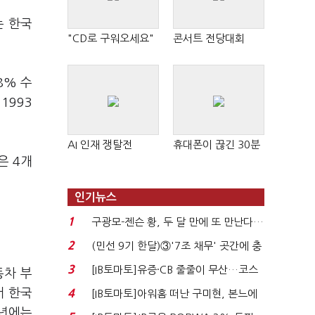
는 한국
"CD로 구워오세요"
콘서트 전당대회
8% 수
1993
AI 인재 쟁탈전
휴대폰이 끊긴 30분
은 4개
인기뉴스
1
구광모-젠슨 황, 두 달 만에 또 만난다…
로봇·AI 등 논...
2
(민선 9기 한달)③'7조 채무' 곳간에 충
격…추미애, 20년...
3
[IB토마토]유증·CB 줄줄이 무산…코스
동차 부
닥 벌점 급증에 ...
서 한국
4
[IB토마토]아워홈 떠난 구미현, 본느에
340억 베팅…가...
1년에는