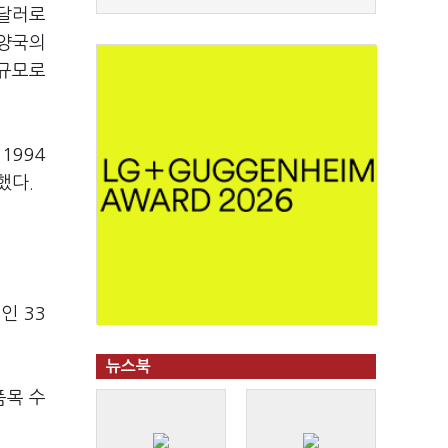
 달러로
 양국의
 규모로
1994
했다.
인 33
뉴스북
품목 수