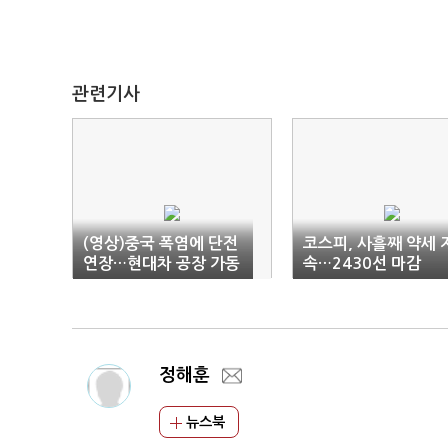
관련기사
(영상)중국 폭염에 단전
코스피, 사흘째 약세 
연장…현대차 공장 가동
속…2430선 마감
최소화
정해훈
뉴스북