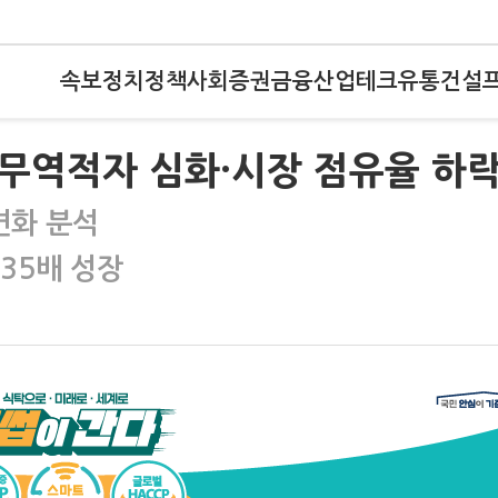
속보
정치
정책
사회
증권
금융
산업
테크
유통
건설
…무역적자 심화·시장 점유율 하
변화 분석
 35배 성장