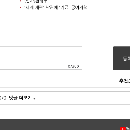
(인사)환경부
'세제 개편' 낙관에 '기금' 궁여지책
0
/
300
추천
0/0
댓글 더보기