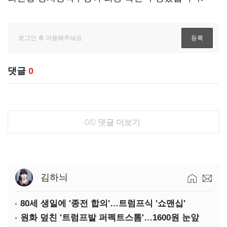
댓글
0
0/0
댓글 더보기
김하늬
80세 생일에 '종전 합의'…트럼프식 '쇼맨십'
원화 덮친 '트럼프발 퍼펙트스톰'…1600원 눈앞