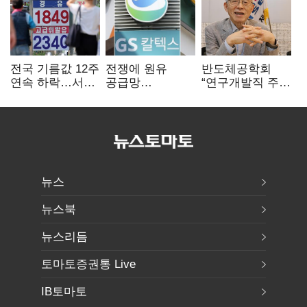
전국 기름값 12주
전쟁에 원유
반도체공학회
연속 하락…서울
공급망
“연구개발직 주
휘발윳값 1909원
흔들리자…K-
52시간제
정유, 에너지안보
개선해야”
핵심으로 재부상
뉴스
뉴스북
뉴스리듬
토마토증권통 Live
IB토마토