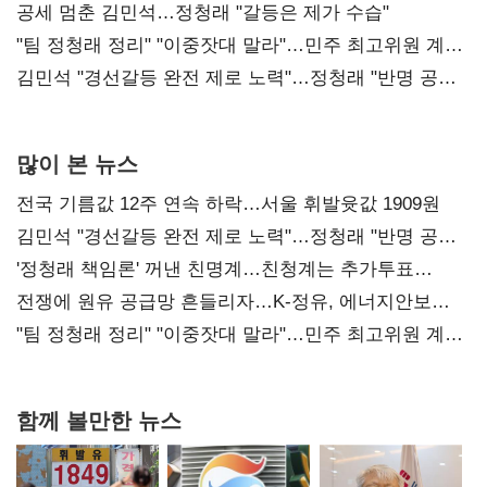
공세 멈춘 김민석…정청래 "갈등은 제가 수습"
"팀 정청래 정리" "이중잣대 말라"…민주 최고위원 계파
다툼 격화
김민석 "경선갈등 완전 제로 노력"…정청래 "반명 공세
사과부터"
많이 본 뉴스
전국 기름값 12주 연속 하락…서울 휘발윳값 1909원
김민석 "경선갈등 완전 제로 노력"…정청래 "반명 공세
사과부터"
'정청래 책임론' 꺼낸 친명계…친청계는 추가투표
때리기
전쟁에 원유 공급망 흔들리자…K-정유, 에너지안보
핵심으로 재부상
"팀 정청래 정리" "이중잣대 말라"…민주 최고위원 계파
다툼 격화
함께 볼만한 뉴스