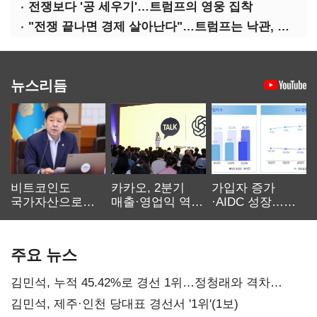
전쟁보다 '공 세우기'…트럼프의 영웅 집착
"전쟁 끝나면 경제 살아난다"…트럼프는 낙관, 미국인은 싸늘
뉴스리듬
비트코인도
카카오, 2분기
가입자 증가
국가자산으로…'
매출·영업익 역대
·AIDC 성장…
보관·평가·처분'
최대…에이전트
SKT 2분기 성장
기준은 숙제
AI 수익화 관건
본궤도
주요 뉴스
김민석, 누적 45.42%로 경선 1위…정청래와 격차
0.86%p(2보)
김민석, 제주·인천 당대표 경선서 '1위'(1보)