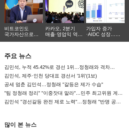
비트코인도
카카오, 2분기
가입자 증가
국가자산으로…'
매출·영업익 역대
·AIDC 성장…
보관·평가·처분'
최대…에이전트
SKT 2분기 성장
기준은 숙제
AI 수익화 관건
본궤도
주요 뉴스
김민석, 누적 45.42%로 경선 1위…정청래와 격차
0.86%p(2보)
김민석, 제주·인천 당대표 경선서 '1위'(1보)
공세 멈춘 김민석…정청래 "갈등은 제가 수습"
"팀 정청래 정리" "이중잣대 말라"…민주 최고위원 계파
다툼 격화
김민석 "경선갈등 완전 제로 노력"…정청래 "반명 공세
사과부터"
많이 본 뉴스