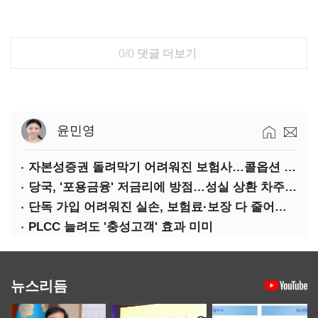
0/0
댓글 더보기
윤민영
자본성증권 돌려막기 어려워진 보험사…콜옵션 부담 급증
당국, '포용금융' 저금리에 방점…성실 상환 차주는 '역차별'
단독 가입 어려워진 실손, 보험료·보장 다 줄어든 5세대는?
PLCC 늘려도 '충성고객' 효과 미미
뉴스리듬