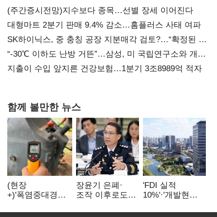
(주간증시전망)지수보다 종목…선별 장세 이어진다
대형마트 2분기 판매 9.4% 감소…홈플러스 사태 여파
SK하이닉스, 중 충칭 공장 지분매각 검토?…“확정된 바
없어”
“-30℃ 이하도 난방 거뜬”…삼성, 미 국립연구소와 개발
협력
지출이 수입 앞지른 건강보험…1분기 3조8989억 적자
함께 볼만한 뉴스
(현장
장윤기 은폐·
'FDI 실적
+)'폭염중대경보'
조작 이후로도
10%'·'개발현안
에도 농촌
정보유출·
산적'…
이주노동자는
내부비위…경찰
인천경제청장