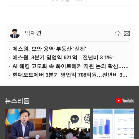
박재연
에스원, 보안 용역·부동산 '선전'
에스원, 3분기 영업익 621억…전년비 3.1%↑
AI 해킹 고도화 속 화이트해커 지원 논의 확산…'버그바운티' 재조명
현대오토에버 3분기 영업익 708억원…전년비 34.8%↑
뉴스리듬