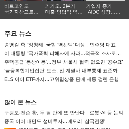
비트코인도
카카오, 2분기
가입자 증가
국가자산으로…'
매출·영업익 역대
·AIDC 성장…
보관·평가·처분'
최대…에이전트
SKT 2분기 성장
기준은 숙제
AI 수익화 관건
본궤도
주요 뉴스
송영길 측 "정청래, 국힘 '역선택' 대상…민주당 대표로
총선 지휘 못해"
이 대통령 "국가폭력 피해자에 사과…적극적 조사로
진실 밝혀야"
주택공급 '동상이몽'…정부·서울시 협력 없으면 '공수표'
'금융복합기업집단' 토스, 전 계열사 내부통제 표준화
ELS 이어 ETF까지…고위험상품 판매 제동 걸린 은행
많이 본 뉴스
구광모-젠슨 황, 두 달 만에 또 만난다…로봇·AI 등 논의
중국 이어 대만도 설비투자…메모리 ‘삼국전쟁’