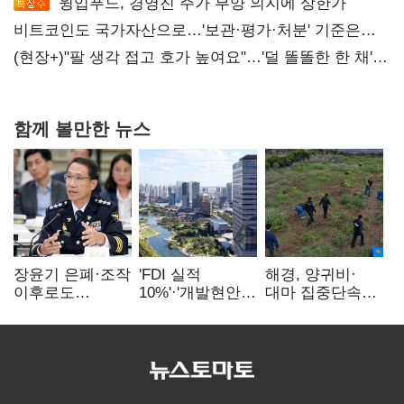
윙입푸드, 경영진 주가 부양 의지에 상한가
비트코인도 국가자산으로…'보관·평가·처분' 기준은
숙제
(현장+)"팔 생각 접고 호가 높여요"…'덜 똘똘한 한 채'
20억 키맞추기
함께 볼만한 뉴스
장윤기 은폐·조작
'FDI 실적
해경, 양귀비·
이후로도
10%'·'개발현안
대마 집중단속…
정보유출·
산적'…
4개월 동안
내부비위…경찰
인천경제청장
249명 검거
신뢰는 어디에
구원투수 찾기