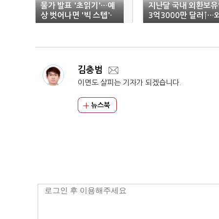
물가 발표 '초읽기'…예
지난달 국내 외환보유
상 벗어나면 '빅 스텝'·
3억3000만 달러↑…
추석 물가도 '비상'
화 운용수익 증가 여
김충범
이면도 살피는 기자가 되겠습니다.
뉴스북