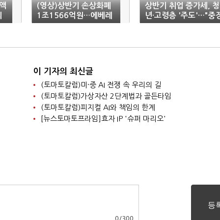
액
(영상)상반기 손상화폐
상반기 취업 증가세, 청
외
1조1566억원…에베레
년·고령층 '주도'…"중
파
스트산 6배 규모
기적 지속은 무리"
이 기자의 최신글
(토마토칼럼)미·중 AI 전쟁 속 우리의 길
(토마토칼럼)가상자산 2단계법과 골든타임
(토마토칼럼)피지컬 AI와 책임의 한계
[뉴스토마토프라임]효자 IP '슈퍼 마리오'
0
/
300