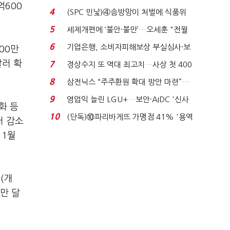
억600
'초접전'…대통령 ...
4
(SPC 민낯)④솜방망이 처벌에 식품위
생법 위반 반복...
5
세제개편에 ‘불안·불만’…오세훈 "전월
세 구하기 더 ...
6
기업은행, 소비자피해보상 부실심사·보
00만
이스피싱 공시 ...
달러 확
7
경상수지 또 역대 최고치…사상 첫 400
억달러에 '3% 성...
8
삼전닉스 “주주환원 확대 방안 마련”…
로이터에 성명...
9
영업익 늘린 LGU+…보안·AIDC '신사
화 등
업 드라이브'...
10
(단독)⑩파리바게뜨 가맹점 41% '용역
러 감소
제빵기사 없어'…고...
 1월
(개
0만 달