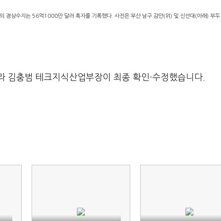
의 경상수지는 56억1000만 달러 흑자를 기록했다. 사진은 부산 남구 감만(위) 및 신선대(아래) 부두 
라 김충범 테크지식산업부장이 최종 확인·수정했습니다.