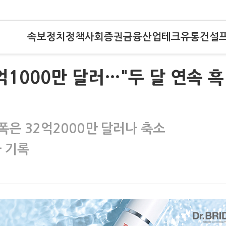
속보
정치
정책
사회
증권
금융
산업
테크
유통
건설
억1000만 달러…"두 달 연속 흑
폭은 32억2000만 달러나 축소
자 기록