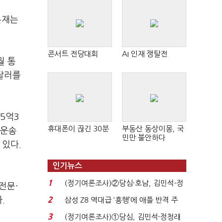
자본재는
콘서트 전당대회
AI 인재 쟁탈전
월 통
 달러를
5억3
휴대폰이 끊긴 30분
부동산 동상이몽, 국
 운송
민만 불안하다
 있다.
인기뉴스
1
(정기여론조사)②당심·호남, 김민석-정
전문·
청래 '초접전'...
.
2
삼성 Z8 역대급 ‘흥행’에 애플 반격 주
목…9월 ‘폴...
3
(정기여론조사)①당심, 김민석·정청래