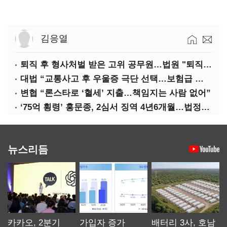
김응열
퇴직 후 형사처벌 받은 고위 공무원…법원 "퇴직수당 환수는 부당"
대법 “교통사고 후 우울증 극단 선택…보험급 지급해야”
변협 “론스타로 ‘혈세’ 지출…책임지는 사람 없어”
‘75억 횡령’ 홍문종, 2심서 징역 4년6개월…법정구속
뉴스리듬
카카오, 2분기
가입자 증가
배터리 3사, 호남