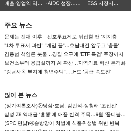
매출·영업익 역대
·AIDC 성장…
ESS 시장서
최대…에이전트
SKT 2분기 성장
‘격돌’
AI 수익화 관건
본궤도
주요 뉴스
문제는 전대 이후…선호투표제로 뒤집힐 땐 '지지층
불복'
"1차 투표서 과반" "게임 끝"…호남대전 앞두고 '충돌'
김용범 책임론 봇물…경질 요구에 'ETF 특검' 주장까지
보건소부터 응급실까지 AI 확산…지역의료 혁신 본격화
"강남사옥 부지에 청년주택"…LH도 '공급 속도전'
많이 본 뉴스
(정기여론조사)②당심·호남, 김민석-정청래 '초접전'
삼성 Z8 역대급 ‘흥행’에 애플 반격 주목…9월 ‘폴더블
대전’
(SPC 민낯)④솜방망이 처벌에 식품위생법 위반 반복