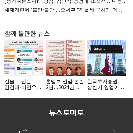
(정기여론조사)①당심, 김민석·정청래 '초접전'…대통령
지지도 '50% 아래로'(종합)
세제개편에 ‘불안·불만’…오세훈 "전월세 구하기 더
힘들어질 것"
함께 볼만한 뉴스
진술 뒤집은
홍명보 선임 논란
한국투자증권,
김현태·이진우,
2년…2024년
상반기 영업이익
박안수는 "국가에
파동부터 소환·
2조1701억 원…
헌신"…법정서
압색까지
전년비 89.1%↑
드러난 군
수뇌부의 민낯
뉴스