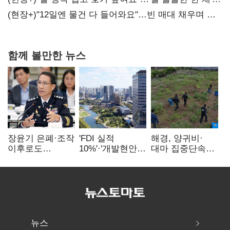
20억 키맞추기
(현장+)"12일엔 물건 다 들어와요"…빈 매대 채우며 문
연 홈플러스
함께 볼만한 뉴스
장윤기 은폐·조작
'FDI 실적
해경, 양귀비·
이후로도
10%'·'개발현안
대마 집중단속…
정보유출·
산적'…
4개월 동안
내부비위…경찰
인천경제청장
249명 검거
신뢰는 어디에
구원투수 찾기
뉴스