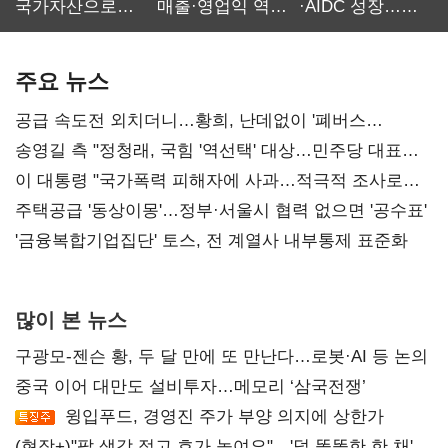
국가자산으로…'
매출·영업익 역대
·AIDC 성장…
보관·평가·처분'
최대…에이전트
SKT 2분기 성장
기준은 숙제
AI 수익화 관건
본궤도
주요 뉴스
공급 속도전 외치더니…황희, 난데없이 '폐버스
리모델링' 제안
송영길 측 "정청래, 국힘 '역선택' 대상…민주당 대표로
총선 지휘 못해"
이 대통령 "국가폭력 피해자에 사과…적극적 조사로
진실 밝혀야"
주택공급 '동상이몽'…정부·서울시 협력 없으면 '공수표'
'금융복합기업집단' 토스, 전 계열사 내부통제 표준화
많이 본 뉴스
구광모-젠슨 황, 두 달 만에 또 만난다…로봇·AI 등 논의
중국 이어 대만도 설비투자…메모리 ‘삼국전쟁’
윙입푸드, 경영진 주가 부양 의지에 상한가
(현장+)"팔 생각 접고 호가 높여요"…'덜 똘똘한 한 채'