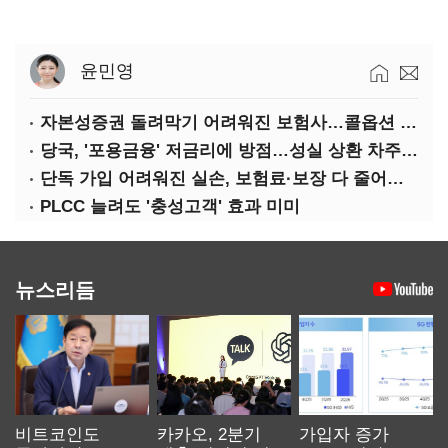
윤민영
자본성증권 돌려막기 어려워진 보험사…콜옵션 부담 급증
당국, '포용금융' 저금리에 방점…성실 상환 차주는 '역차별'
단독 가입 어려워진 실손, 보험료·보장 다 줄어든 5세대는?
PLCC 늘려도 '충성고객' 효과 미미
뉴스리듬
비트코인도
카카오, 2분기
가입자 증가