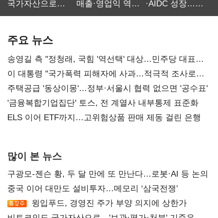
국가자산으로…'
매출·영업익 역대
·AIDC 성장…
보관·평가·처분'
최대…에이전트
SKT 2분기 성장
기준은 숙제
AI 수익화 관건
본궤도
주요 뉴스
송영길 측 "정청래, 국힘 '역선택' 대상…민주당 대표로
총선 지휘 못해"
이 대통령 "국가폭력 피해자에 사과…적극적 조사로
진실 밝혀야"
주택공급 '동상이몽'…정부·서울시 협력 없으면 '공수표'
'금융복합기업집단' 토스, 전 계열사 내부통제 표준화
ELS 이어 ETF까지…고위험상품 판매 제동 걸린 은행
많이 본 뉴스
구광모-젠슨 황, 두 달 만에 또 만난다…로봇·AI 등 논의
중국 이어 대만도 설비투자…메모리 ‘삼국전쟁’
윙입푸드, 경영진 주가 부양 의지에 상한가
비트코인도 국가자산으로…'보관·평가·처분' 기준은