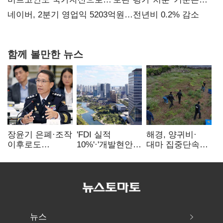
숙제
네이버, 2분기 영업익 5203억원…전년비 0.2% 감소
함께 볼만한 뉴스
장윤기 은폐·조작
'FDI 실적
해경, 양귀비·
이후로도
10%'·'개발현안
대마 집중단속…
정보유출·
산적'…
4개월 동안
내부비위…경찰
인천경제청장
249명 검거
신뢰는 어디에
구원투수 찾기
뉴스