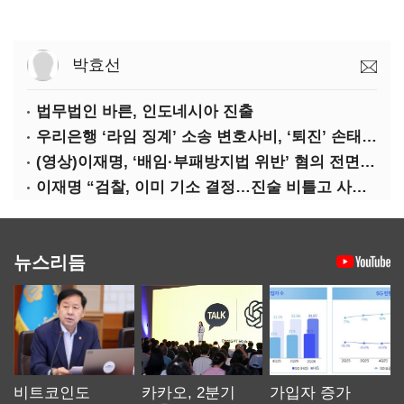
박효선
법무법인 바른, 인도네시아 진출
우리은행 ‘라임 징계’ 소송 변호사비, ‘퇴진’ 손태승 회장 개인이 납부하나
(영상)이재명, ‘배임·부패방지법 위반’ 혐의 전면 반박(종합)
이재명 “검찰, 이미 기소 결정…진술 비틀고 사건 조작에 악용”
뉴스리듬
비트코인도
카카오, 2분기
가입자 증가