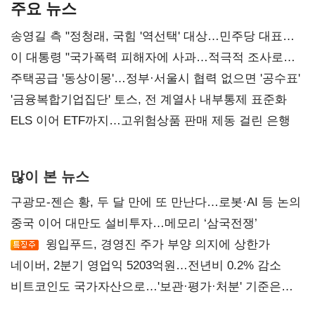
주요 뉴스
송영길 측 "정청래, 국힘 '역선택' 대상…민주당 대표로
총선 지휘 못해"
이 대통령 "국가폭력 피해자에 사과…적극적 조사로
진실 밝혀야"
주택공급 '동상이몽'…정부·서울시 협력 없으면 '공수표'
'금융복합기업집단' 토스, 전 계열사 내부통제 표준화
ELS 이어 ETF까지…고위험상품 판매 제동 걸린 은행
많이 본 뉴스
구광모-젠슨 황, 두 달 만에 또 만난다…로봇·AI 등 논의
중국 이어 대만도 설비투자…메모리 ‘삼국전쟁’
윙입푸드, 경영진 주가 부양 의지에 상한가
네이버, 2분기 영업익 5203억원…전년비 0.2% 감소
비트코인도 국가자산으로…'보관·평가·처분' 기준은
숙제