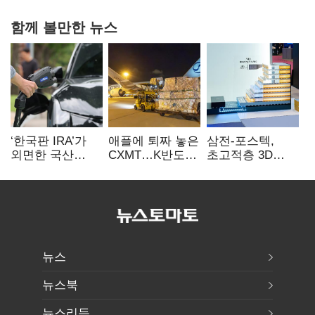
함께 볼만한 뉴스
‘한국판 IRA’가
애플에 퇴짜 놓은
삼전-포스텍,
외면한 국산
CXMT…K반도체
초고적층 3D
전기차…
협상력 ‘호재’
낸드 한계 돌파…
실효성에 ‘의문’
성능·전력효율
개선
뉴스
뉴스북
뉴스리듬