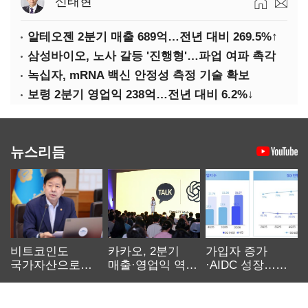
신태현
알테오젠 2분기 매출 689억…전년 대비 269.5%↑
삼성바이오, 노사 갈등 '진행형'…파업 여파 촉각
녹십자, mRNA 백신 안정성 측정 기술 확보
보령 2분기 영업익 238억…전년 대비 6.2%↓
뉴스리듬
비트코인도
카카오, 2분기
가입자 증가
국가자산으로…'
매출·영업익 역대
·AIDC 성장…
보관·평가·처분'
최대…에이전트
SKT 2분기 성장
기준은 숙제
AI 수익화 관건
본궤도