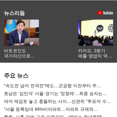
뉴스리듬
비트코인도
카카오, 2분기
국가자산으로…'
매출·영업익 역대
보관·평가·처분'
최대…에이전트
기준은 숙제
AI 수익화 관건
주요 뉴스
"속도전 넘어 전격전"에도…군공항 이전부터 주
52시간까지 '뇌관'
호남은 '김민석' 서울·경기는 '정청래'…최종 승자는
'안갯속'
여야 재검토 놓고 충돌하는 사이…선관위 "투표자 수
오차 당연"
"서울 등록임대 84%비아파트…아파트 규제와