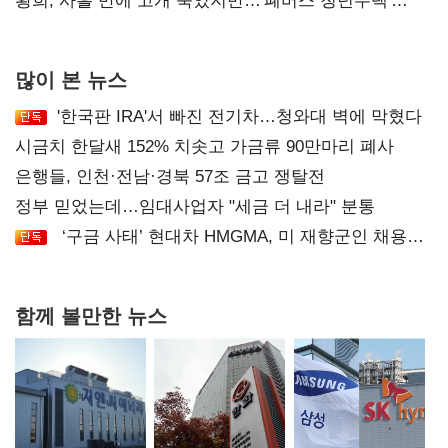
달리해야"
황희, 사흘 만에 고개 숙였지만…'폐버스 청년주택'
후폭풍
많이 본 뉴스
'한국판 IRA'서 빠진 전기차…청와대 벽에 막혔다
시금치 한달새 152% 치솟고 가금류 90만마리 폐사
은행들, 인천·전남·경북 57조 금고 쟁탈전
정부 믿었는데…임대사업자 "세금 더 내라" 분통
‘구금 사태’ 현대차 HMGMA, 미 재향군인 채용
확대로 분위기 반전
함께 볼만한 뉴스