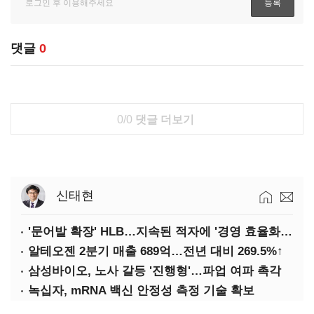
댓글
0
0/0
댓글 더보기
신태현
'문어발 확장' HLB…지속된 적자에 '경영 효율화' 관건
알테오젠 2분기 매출 689억…전년 대비 269.5%↑
삼성바이오, 노사 갈등 '진행형'…파업 여파 촉각
녹십자, mRNA 백신 안정성 측정 기술 확보