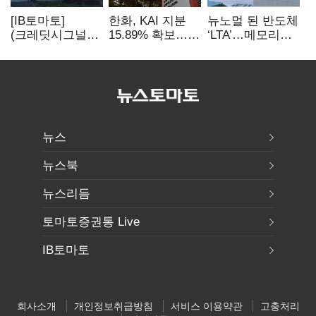
[IB토마토]
한화, KAI 지분
뉴노멀 된 반도체
(크레딧시그널)
15.89% 확보…
‘LTA’…메모리
지엔씨에너지, AI
기업결합심사
3사, 2030년까지
데이터센터 타고
신청 예정
54조 선불 계약
외형 확대
뉴스
뉴스북
뉴스리듬
토마토증권통 Live
IB토마토
회사소개
개인정보취급방침
서비스 이용약관
고충처리