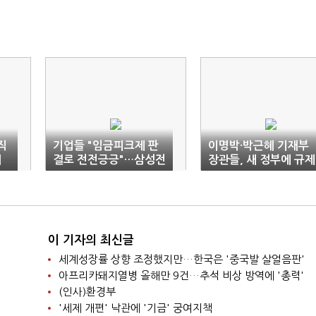
직
기업들 "임금피크제 판
이명박·박근혜 기재부
지
결로 전전긍긍"…삼성전
장관들, 새 정부에 규제
자 노조도 움직임
노동 개혁 주문
이 기자의 최신글
세계성장률 상향 조정했지만…한국은 '중국발 살얼음판'
아프리카돼지열병 올해만 9건…추석 비상 방역에 '총력'
(인사)환경부
'세제 개편' 낙관에 '기금' 궁여지책