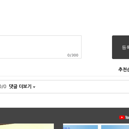
0
/
300
추천
0/0
댓글 더보기