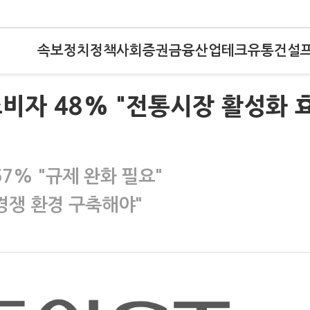
속보
정치
정책
사회
증권
금융
산업
테크
유통
건설
비자 48% "전통시장 활성화 
7% "규제 완화 필요"
경쟁 환경 구축해야"