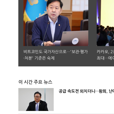
비트코인도 국가자산으로…'보관·평가
카카오, 
·처분' 기준은 숙제
최대…에이
이 시간 주요 뉴스
공급 속도전 외치더니…황희, 난