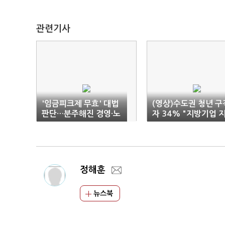
관련기사
'임금피크제 무효' 대법
(영상)수도권 청년 구
판단…분주해진 경영·노
자 34% "지방기업 
동계
원 안 해"
정해훈
뉴스북