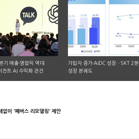
2분기 매출·영업익 역대
가입자 증가·AIDC 성장…SKT 2
전트 AI 수익화 관건
성장 본궤도
데없이 '폐버스 리모델링' 제안