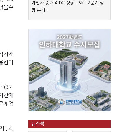
가입자 증가·AIDC 성장…SKT 2분기 성
 낮을수
장 본궤도
·식자재
이용한다
(37.
장기간에
의무휴업
뉴스북
, 4.