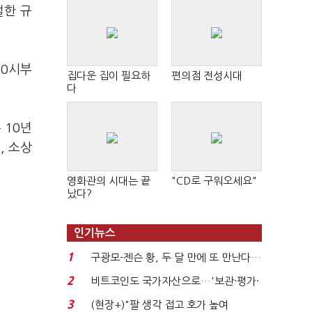
절한 규
 0시부
집다운 집이 필요하
편의점 전성시대
다
 10년
, 소상
영화관의 시대는 끝
"CD로 구워오세요"
났다?
인기뉴스
1
구광모-젠슨 황, 두 달 만에 또 만난다…
로봇·AI 등 논...
2
비트코인도 국가자산으로…'보관·평가·
처분' 기준은 ...
3
(현장+)"팔 생각 접고 호가 높여