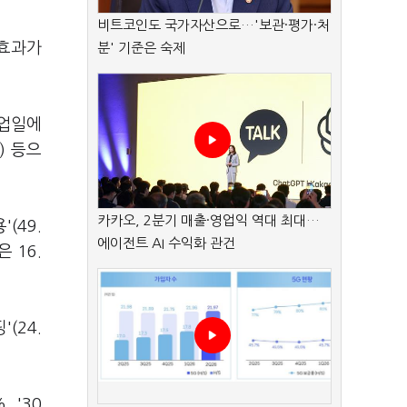
비트코인도 국가자산으로…'보관·평가·처
'효과가
분' 기준은 숙제
휴업일에
) 등으
카카오, 2분기 매출·영업익 역대 최대…
(49.
에이전트 AI 수익화 관건
 16.
(24.
 '30