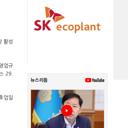
장 활성
 영업규
 29.
뉴스리듬
무휴업일