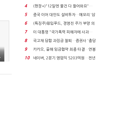
요"…'덜 똘똘한 한 채' 20...
4
(현장+)"12일엔 물건 다 들어와요"…
빈 매대 채우며 문 연 ...
5
중국 이어 대만도 설비투자…메모리 ‘삼
국전쟁’
6
(특징주)윙입푸드, 경영진 주가 부양 의
지에 상한가...
7
이 대통령 "국가폭력 피해자에 사과…
적극적 조사로 진...
8
국고채 담합 과징금 철퇴…증권사 '충당
금 폭탄' 우려...
9
카카오, 올해 임금협약 최종 타결…연봉
6.3% 인상·격려...
·
10
네이버, 2분기 영업익 5203억원…전년
비 0.2% 감소...