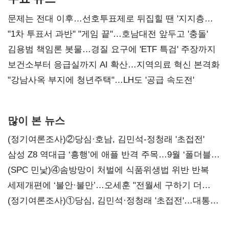
문제는 전대 이후…선호투표제로 뒤집힐 땐 '지지층
불복'
"1차 투표서 과반" "게임 끝"…호남대전 앞두고 '충돌'
김용범 책임론 봇물…경질 요구에 'ETF 특검' 주장까지
보건소부터 응급실까지 AI 확산…지역의료 혁신 본격화
"강남사옥 부지에 청년주택"…LH도 '공급 속도전'
많이 본 뉴스
(정기여론조사)②당심·호남, 김민석-정청래 '초접전'
삼성 Z8 역대급 ‘흥행’에 애플 반격 주목…9월 ‘폴더블
대전’
(SPC 민낯)④솜방망이 처벌에 식품위생법 위반 반복
세제개편에 ‘불안·불만’…오세훈 "전월세 구하기 더
힘들어질 것"
(정기여론조사)①당심, 김민석·정청래 '초접전'…대통령
지지도 '50% 아래로'(종합)