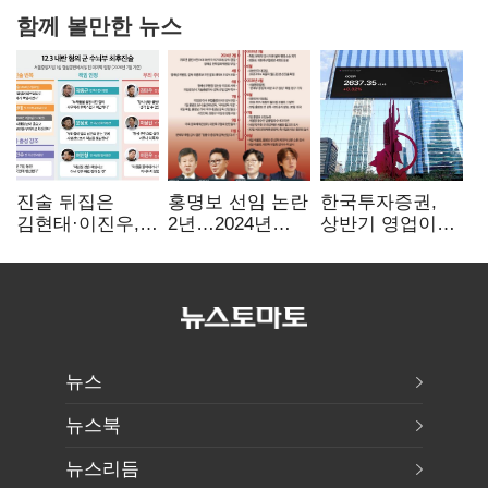
함께 볼만한 뉴스
진술 뒤집은
홍명보 선임 논란
한국투자증권,
김현태·이진우,
2년…2024년
상반기 영업이익
박안수는 "국가에
파동부터 소환·
2조1701억 원…
헌신"…법정서
압색까지
전년비 89.1%↑
드러난 군
수뇌부의 민낯
뉴스
뉴스북
뉴스리듬