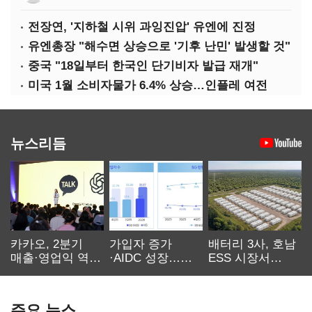
전장연, '지하철 시위 과잉진압' 유엔에 진정
유엔총장 "해수면 상승으로 '기후 난민' 발생할 것"
중국 "18일부터 한국인 단기비자 발급 재개"
미국 1월 소비자물가 6.4% 상승…인플레 여전
뉴스리듬
카카오, 2분기
가입자 증가
배터리 3사, 호남
매출·영업익 역대
·AIDC 성장…
ESS 시장서
최대…에이전트
SKT 2분기 성장
‘격돌’
AI 수익화 관건
본궤도
주요 뉴스