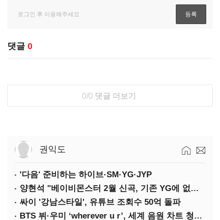
댓글
0
0/0
댓글 더보기
권익도
'다음' 준비하는 하이브·SM·YG·JYP
양현석 "베이비몬스터 2월 신곡, 기존 YG에 없던 노래"
싸이 '강남스타일', 유튜브 조회수 50억 돌파
BTS 뷔·우미 ‘wherever u r’, 세계 음원 차트 청신호