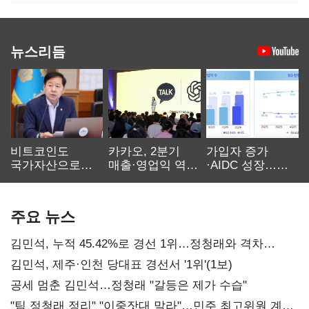
뉴스리듬
비트코인도
카카오, 2분기
가입자 증가
국가자산으로…'
매출·영업익 역대
·AIDC 성장…
보관·평가·처분'
최대…에이전트
SKT 2분기 성장
기준은 숙제
AI 수익화 관건
본궤도
주요 뉴스
김민석, 누적 45.42%로 경선 1위…정청래와 격차
0.86%p(2보)
김민석, 제주·인천 당대표 경선서 '1위'(1보)
공세 멈춘 김민석…정청래 "갈등은 제가 수습"
"팀 정청래 정리" "이중잣대 말라"…민주 최고위원 계파