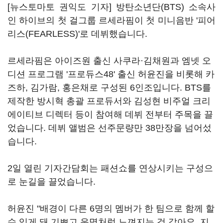
[뉴스토마토 권익도 기자] 방탄소년단(BTS) 소속사
인 하이브의 첫 걸그룹 르세라핌이 첫 미니음반 '피어
리스(FEARLESS)'로 데뷔했습니다.
르세라핌은 아이즈원 출신 사쿠라·김채원과 엠넷 오
디션 프로그램 '프로듀스48' 출신 허윤진을 비롯해 카
즈하, 김가람, 홍은채로 구성된 6인조입니다. BTS를
제작한 방시혁 총괄 프로듀서와 김성현 비주얼 크리
에이티브 디렉터 등이 참여해 데뷔 전부터 주목을 끌
었습니다. 데뷔 앨범은 선주문량만 38만장을 넘어섰
습니다.
2일 열린 기자간담회는 패션쇼를 연상시키는 구성으
로 눈길을 끌었습니다.
허윤진 "배경이 다른 6명의 멤버가 한 팀으로 함께 할
수 있게 돼 기쁘고 운명처럼 느껴지는 것 같아요. 지