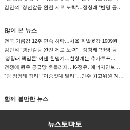
다툼 격화
김민석 "경선갈등 완전 제로 노력"…정청래 "반명 공세
사과부터"
많이 본 뉴스
전국 기름값 12주 연속 하락…서울 휘발윳값 1909원
김민석 "경선갈등 완전 제로 노력"…정청래 "반명 공세
사과부터"
'정청래 책임론' 꺼낸 친명계…친청계는 추가투표
때리기
전쟁에 원유 공급망 흔들리자…K-정유, 에너지안보
핵심으로 재부상
"팀 정청래 정리" "이중잣대 말라"…민주 최고위원 계파
다툼 격화
함께 볼만한 뉴스