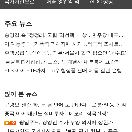
국가자산으로…'
매출·영업익 역대
·AIDC 성장…
보관·평가·처분'
최대…에이전트
SKT 2분기 성장
기준은 숙제
AI 수익화 관건
본궤도
주요 뉴스
송영길 측 "정청래, 국힘 '역선택' 대상…민주당 대표로
총선 지휘 못해"
이 대통령 "국가폭력 피해자에 사과…적극적 조사로
진실 밝혀야"
주택공급 '동상이몽'…정부·서울시 협력 없으면 '공수표'
'금융복합기업집단' 토스, 전 계열사 내부통제 표준화
ELS 이어 ETF까지…고위험상품 판매 제동 걸린 은행
많이 본 뉴스
구광모-젠슨 황, 두 달 만에 또 만난다…로봇·AI 등 논의
중국 이어 대만도 설비투자…메모리 ‘삼국전쟁’
윙입푸드, 경영진 주가 부양 의지에 상한가
비트코인도 국가자산으로…'보관·평가·처분' 기준은