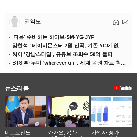
권익도
'다음' 준비하는 하이브·SM·YG·JYP
양현석 "베이비몬스터 2월 신곡, 기존 YG에 없던 노래"
싸이 '강남스타일', 유튜브 조회수 50억 돌파
BTS 뷔·우미 ‘wherever u r’, 세계 음원 차트 청신호
뉴스리듬
비트코인도
카카오, 2분기
가입자 증가