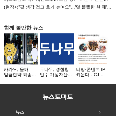
숙제
(현장+)"팔 생각 접고 호가 높여요"…'덜 똘똘한 한 채'
20억 키맞추기
함께 볼만한 뉴스
카카오, 올해
두나무, 경찰청
티빙·콘텐츠 IP
임금협약 최종
압수 가상자산
키운다…CJ
타결…연봉 6.3%
보관 맡는다…
ENM, 하반기
인상·격려금
커스터디 사업
글로벌 확장 가속
300만원
최종 낙찰
뉴스