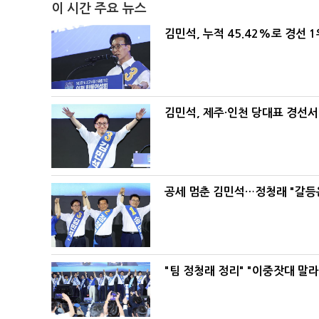
이 시간 주요 뉴스
김민석, 누적 45.42%로 경선 
김민석, 제주·인천 당대표 경선서 '
공세 멈춘 김민석…정청래 "갈등
"팀 정청래 정리" "이중잣대 말