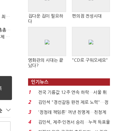
집다운 집이 필요하
편의점 전성시대
두나무, 경찰청 압수 가상자산 보관 맡는다…커스터디 사업 최종 낙찰
다
게임산업법 전면 손질 공감대…"낡은 규제 걷고 안전장치 촘촘히 해야"
(최홍규의 피지컬 AI)로봇이 사람을 먹여 살린다, 그런데 언제 먹여야 할지는 모른다
영화관의 시대는 끝
"CD로 구워오세요"
났다?
인기뉴스
1
전국 기름값 12주 연속 하락…서울 휘
발윳값 1909원...
2
김민석 "경선갈등 완전 제로 노력"…정
청래 "반명 공세 사...
순
3
'정청래 책임론' 꺼낸 친명계…친청계
는 추가투표 때리기...
4
김민석, 제주·인천서 승리…누적 득표율
'1위 탈환'(종합)...