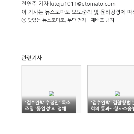
전연주 기자 kiteju1011@etomato.com
이 기사는 뉴스토마토 보도준칙 및 윤리강령에 따
ⓒ 맛있는 뉴스토마토, 무단 전재 - 재배포 금지
관련기사
'검수완박 수정안' 독소
'검수완박' 검찰청법 
조항 '동일성'의 정체
회의 통과…형사소송
필리버스터 돌입(종합