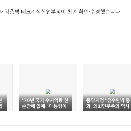
라 김충범 테크지식산업부장이 최종 확인·수정했습니다.
본
"70년 국가 수사역량 한
중앙지검 "검수완박 통
법
순간에 없애…대통령이
과, 의회민주주의 역사
)
거부해달라"
상 가장 큰 오점"