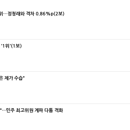
1위…정청래와 격차 0.86%p(2보)
1위'(1보)
은 제가 수습"
라"…민주 최고위원 계파 다툼 격화