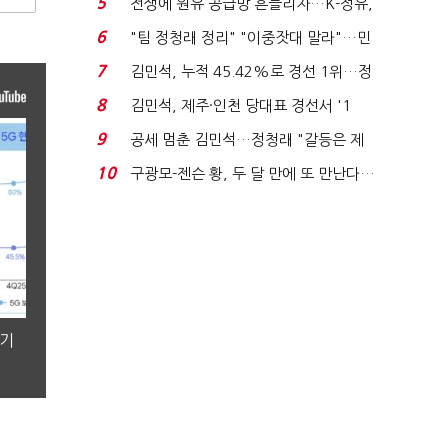
5
전쟁에 원유 공급망 흔들리자…K-정유,
에너지안보 핵심...
6
"팀 정청래 정리" "이중잣대 말라"…민
주 최고위원 계파 다...
7
김민석, 누적 45.42%로 경선 1위…정
청래와 격차 0.86%p(...
8
김민석, 제주·인천 당대표 경선서 '1
위'(1보)...
9
공세 멈춘 김민석…정청래 "갈등은 제
가 수습"
10
구광모-젠슨 황, 두 달 만에 또 만난다…
로봇·AI 등 논...
분기