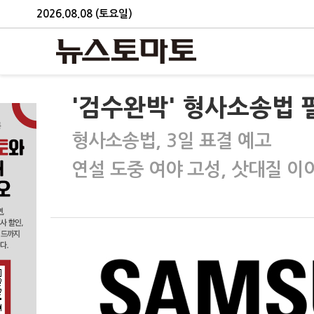
2026.08.08 (토요일)
'검수완박' 형사소송법 
형사소송법, 3일 표결 예고
연설 도중 여야 고성, 삿대질 이