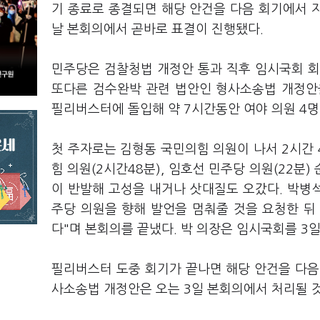
기 종료로 종결되면 해당 안건을 다음 회기에서 
날 본회의에서 곧바로 표결이 진행됐다.
민주당은 검찰청법 개정안 통과 직후 임시국회 회
또다른 검수완박 관련 법안인 형사소송법 개정안
필리버스터에 돌입해 약 7시간동안 여야 의원 4명
첫 주자로는 김형동 국민의힘 의원이 나서 2시간 
힘 의원(2시간48분), 임호선 민주당 의원(22분
이 반발해 고성을 내거나 삿대질도 오갔다. 박병
주당 의원을 향해 발언을 멈춰줄 것을 요청한 뒤
다"며 본회의를 끝냈다. 박 의장은 임시국회를 3
필리버스터 도중 회기가 끝나면 해당 안건을 다음
사소송법 개정안은 오는 3일 본회의에서 처리될 