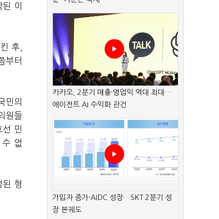
작된 이
킨 후,
분쯤부터
카카오, 2분기 매출·영업익 역대 최대…
 국민의
에이전트 AI 수익화 관건
 의원들
호선 민
 수 없
정된 형
가입자 증가·AIDC 성장…SKT 2분기 성
장 본궤도