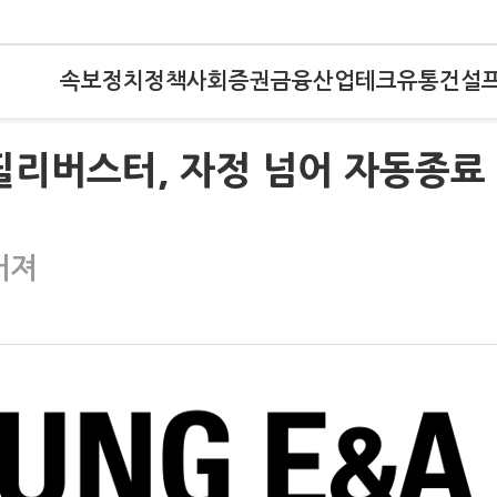
속보
정치
정책
사회
증권
금융
산업
테크
유통
건설
필리버스터, 자정 넘어 자동종료
어져