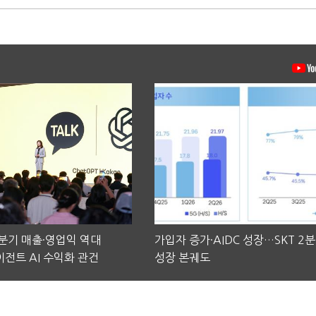
2분기 매출·영업익 역대
가입자 증가·AIDC 성장…SKT 2
전트 AI 수익화 관건
성장 본궤도