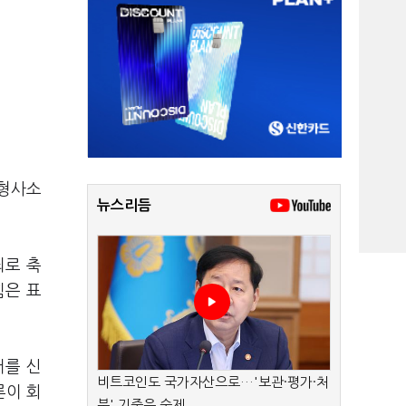
 형사소
뉴스리듬
죄로 축
힘은 표
터를 신
비트코인도 국가자산으로…'보관·평가·처
론이 회
분' 기준은 숙제