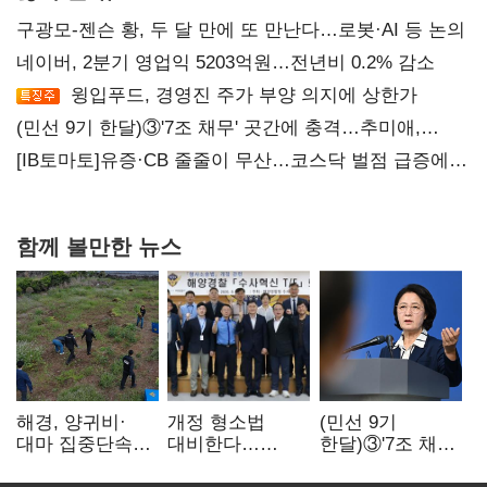
구광모-젠슨 황, 두 달 만에 또 만난다…로봇·AI 등 논의
네이버, 2분기 영업익 5203억원…전년비 0.2% 감소
윙입푸드, 경영진 주가 부양 의지에 상한가
(민선 9기 한달)③'7조 채무' 곳간에 충격…추미애,
20년만에 '비상재정' 선언 승부수
[IB토마토]유증·CB 줄줄이 무산…코스닥 벌점 급증에
상폐 압박
함께 볼만한 뉴스
해경, 양귀비·
개정 형소법
(민선 9기
대마 집중단속…
대비한다…
한달)③'7조 채무'
4개월 동안
해경청
곳간에 충격…