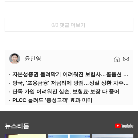
0/0
댓글 더보기
윤민영
자본성증권 돌려막기 어려워진 보험사…콜옵션 부담 급증
당국, '포용금융' 저금리에 방점…성실 상환 차주는 '역차별'
단독 가입 어려워진 실손, 보험료·보장 다 줄어든 5세대는?
PLCC 늘려도 '충성고객' 효과 미미
뉴스리듬