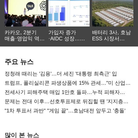
카카오, 2분기
가입자 증가
배터리 3사, 호남
매출·영업익 역대
·AIDC 성장…
ESS 시장서
최대…에이전트
SKT 2분기 성장
‘격돌’
AI 수익화 관건
본궤도
주요 뉴스
정청래 때리는 '김용'…더 세진 '대통령 최측근' 입
트럼프, 폴리실리콘 파생상품에 15% 관세…"미 산업
재건"
전세사기 피해주택 매입 1만호 돌파…누적 피해자
4만278명
문제는 전대 이후…선호투표제로 뒤집힐 땐 '지지층
불복'
"1차 투표서 과반" "게임 끝"…호남대전 앞두고 '충돌'
많이 본 뉴스