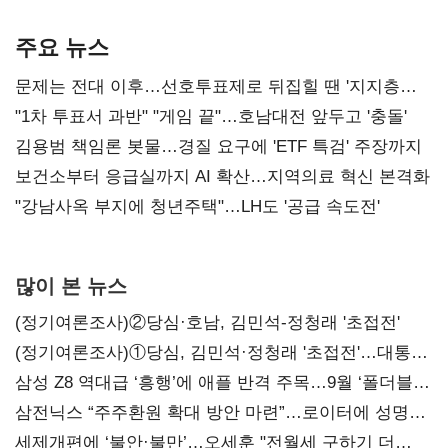
AI 수익화 관건
본궤도
주요 뉴스
문제는 전대 이후…선호투표제로 뒤집힐 땐 '지지층
불복'
"1차 투표서 과반" "게임 끝"…호남대전 앞두고 '충돌'
김용범 책임론 봇물…경질 요구에 'ETF 특검' 주장까지
보건소부터 응급실까지 AI 확산…지역의료 혁신 본격화
"강남사옥 부지에 청년주택"…LH도 '공급 속도전'
많이 본 뉴스
(정기여론조사)②당심·호남, 김민석-정청래 '초접전'
(정기여론조사)①당심, 김민석·정청래 '초접전'…대통령
지지도 '50% 아래로'(종합)
삼성 Z8 역대급 ‘흥행’에 애플 반격 주목…9월 ‘폴더블
대전’
삼전닉스 “주주환원 확대 방안 마련”…로이터에 성명
보내
세제개편에 ‘불안·불만’…오세훈 "전월세 구하기 더