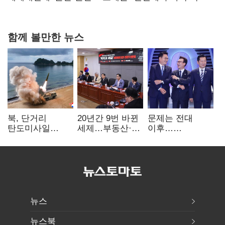
힘들어질 것"
함께 볼만한 뉴스
북, 단거리
20년간 9번 바뀐
문제는 전대
탄도미사일
세제…부동산·
이후…
발사…안보실
상속세만
선호투표제로
"즉각 중단 촉구"
건드렸다
뒤집힐 땐
'지지층 불복'
뉴스
뉴스북