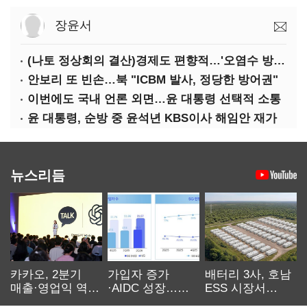
장윤서
(나토 정상회의 결산)경제도 편향적…'오염수 방류'만 용인
안보리 또 빈손…북 "ICBM 발사, 정당한 방어권"
이번에도 국내 언론 외면…윤 대통령 선택적 소통
윤 대통령, 순방 중 윤석년 KBS이사 해임안 재가
뉴스리듬
카카오, 2분기
가입자 증가
배터리 3사, 호남
매출·영업익 역대
·AIDC 성장…
ESS 시장서
최대…에이전트
SKT 2분기 성장
‘격돌’