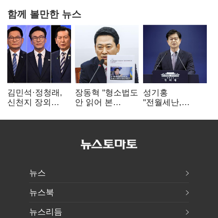
함께 볼만한 뉴스
김민석·정청래,
장동혁 "형소법도
성기홍
신천지 장외
안 읽어 본
"전월세난,
설전…송영길
대통령…빛의
세금보단 수요·
"호남 계몽 규탄"
속도로 무너질
공급 문제"…닥공
것"
시사
뉴스
뉴스북
뉴스리듬