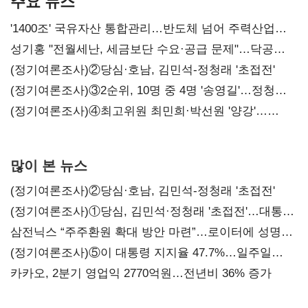
주요 뉴스
'1400조' 국유자산 통합관리…반도체 넘어 주력산업
구조혁신
성기홍 "전월세난, 세금보단 수요·공급 문제"…닥공
시사
(정기여론조사)②당심·호남, 김민석-정청래 '초접전'
(정기여론조사)③2순위, 10명 중 4명 '송영길'…정청래
'한 자릿수'
(정기여론조사)④최고위원 최민희·박선원 '양강'…
서미화·이성윤·임미애 뒤이어
많이 본 뉴스
(정기여론조사)②당심·호남, 김민석-정청래 '초접전'
(정기여론조사)①당심, 김민석·정청래 '초접전'…대통령
지지도 '50% 아래로'(종합)
삼전닉스 “주주환원 확대 방안 마련”…로이터에 성명
보내
(정기여론조사)⑤이 대통령 지지율 47.7%…일주일
만에 다시 40%대
카카오, 2분기 영업익 2770억원…전년비 36% 증가