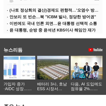
(나토 정상회의 결산)경제도 편향적…'오염수 방류'만 용인
안보리 또 빈손…북 "ICBM 발사, 정당한 방어권"
이번에도 국내 언론 외면…윤 대통령 선택적 소통
윤 대통령, 순방 중 윤석년 KBS이사 해임안 재가
뉴스리듬
가입자 증가
배터리 3사, 호남
다음, AI 도입에도
·AIDC 성장…
ESS 시장서
점유율 2%…
SKT 2분기 성장
‘격돌’
에이전트
본궤도
차별화가 관건