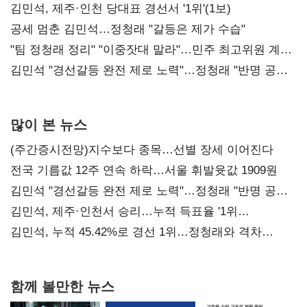
0.86%p(2보)
김민석, 제주·인천 당대표 경선서 '1위'(1보)
공세 멈춘 김민석…정청래 "갈등은 제가 수습"
"팀 정청래 정리" "이중잣대 말라"…민주 최고위원 계파
다툼 격화
김민석 "경선갈등 완전 제로 노력"…정청래 "반명 공세
사과부터"
많이 본 뉴스
(주간증시전망)지수보다 종목…선별 장세 이어진다
전국 기름값 12주 연속 하락…서울 휘발윳값 1909원
김민석 "경선갈등 완전 제로 노력"…정청래 "반명 공세
사과부터"
김민석, 제주·인천서 승리…누적 득표율 '1위
탈환'(종합)
김민석, 누적 45.42%로 경선 1위…정청래와 격차
0.86%p(2보)
함께 볼만한 뉴스