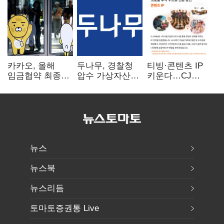
카카오, 올해
두나무, 경찰청
티빙·콘텐츠 IP
임금협약 최종
압수 가상자산
키운다…CJ
타결…연봉 6.3%
보관 맡는다…
ENM, 하반기
인상·격려금
커스터디 사업
글로벌 확장 가속
300만원
최종 낙찰
뉴스
뉴스북
뉴스리듬
토마토증권통 Live