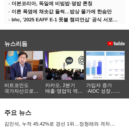
더본코리아, 독일에 비빔밥·덮밥 론칭
이른 폭염에 채솟값 들썩…밥상 물가에 한숨만
bhc, '2025 EAFF E-1 풋볼 챔피언십' 공식 서포터 참여
뉴스리듬
비트코인도
카카오, 2분기
가입자 증가
국가자산으로…'
매출·영업익 역대
·AIDC 성장…
보관·평가·처분'
최대…에이전트
SKT 2분기 성장
기준은 숙제
AI 수익화 관건
본궤도
주요 뉴스
김민석, 누적 45.42%로 경선 1위…정청래와 격차