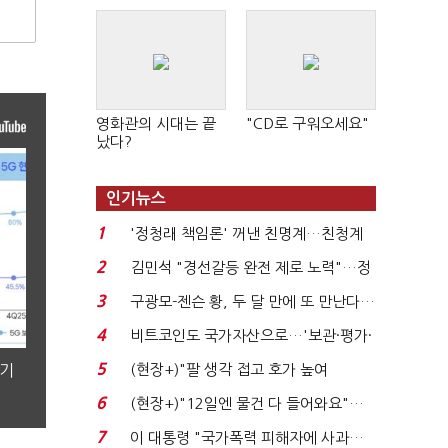
영화관의 시대는 끝
"CD로 구워오세요"
났다?
인기뉴스
1
'정청래 책임론' 꺼낸 친명계…친청계
는 추가투표 때리기...
2
김민석 "경선갈등 완전 제로 노력"…정
청래 "반명 공세 사...
3
구광모-젠슨 황, 두 달 만에 또 만난다…
로봇·AI 등 논...
4
비트코인도 국가자산으로…'보관·평가·
처분' 기준은 ...
5
분기
(현장+)"팔 생각 접고 호가 높여
요"…'덜 똘똘한 한 채' 20...
6
(현장+)"12일엔 물건 다 들어와요"…
빈 매대 채우며 문 연 ...
7
이 대통령 "국가폭력 피해자에 사과…