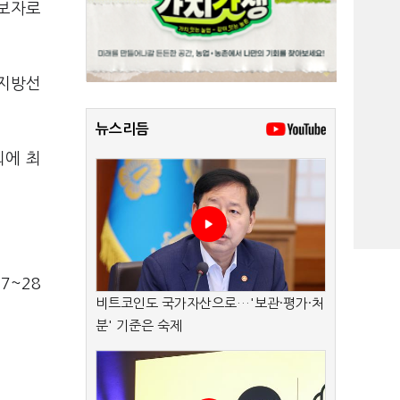
후보자로
 지방선
뉴스리듬
외에 최
7~28
비트코인도 국가자산으로…'보관·평가·처
분' 기준은 숙제