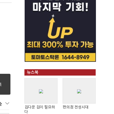
뉴스북
순
집다운 집이 필요하
편의점 전성시대
다