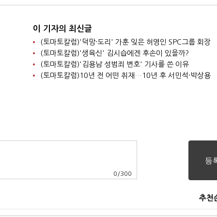
이 기자의 최신글
(토마토칼럼)'덕망·도리' 가훈 잊은 허영인 SPC그룹 회장
(토마토칼럼)'생육신' 김시습에겐 후손이 있을까?
(토마토칼럼)'김용남 성범죄 변호' 기사를 쓴 이유
(토마토칼럼)10년 전 어떤 취재…10년 후 서민석·박상용
0
/
300
추천