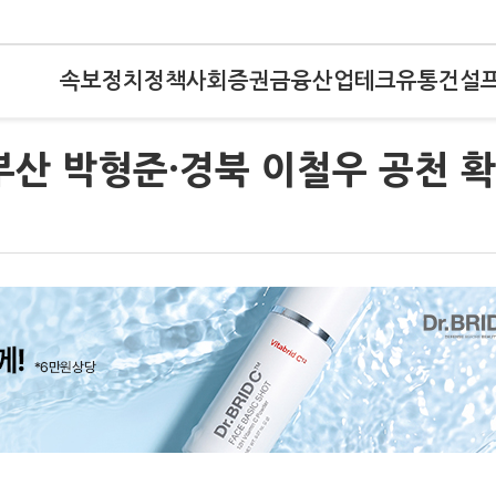
속보
정치
정책
사회
증권
금융
산업
테크
유통
건설
부산 박형준·경북 이철우 공천 