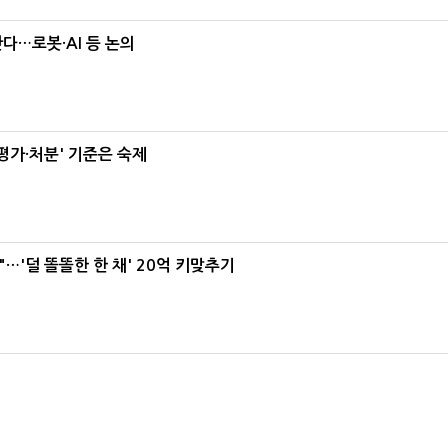
난다…로봇·AI 등 논의
가·처분' 기준은 숙제
"…'덜 똘똘한 한 채' 20억 키맞추기