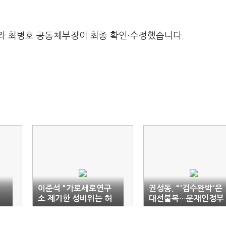
라 최병호 공동체부장이 최종 확인·수정했습니다.
처
이준석 "가로세로연구
권성동, "'검수완박'은
기
소 제기한 성비위는 허
대선불복…문재인정부
위"
수사방해 목적"