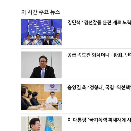
이 시간 주요 뉴스
김민석 "경선갈등 완전 제로 노력
공급 속도전 외치더니…황희, 난
송영길 측 "정청래, 국힘 '역선
이 대통령 "국가폭력 피해자에 