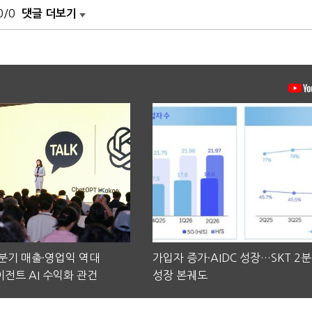
0/0
댓글 더보기
2분기 매출·영업익 역대
가입자 증가·AIDC 성장…SKT 2
전트 AI 수익화 관건
성장 본궤도