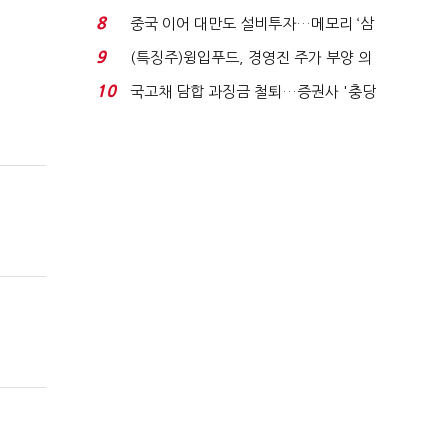
적극적 조사로 진...
8
중국 이어 대만도 설비투자…메모리 ‘삼
국전쟁’
9
(특징주)윙입푸드, 경영진 주가 부양 의
지에 상한가...
10
국고채 담합 과징금 철퇴…증권사 '충당
금 폭탄' 우려...