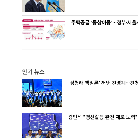
주택공급 '동상이몽'…정부·서울시
인기 뉴스
'정청래 책임론' 꺼낸 친명계…친
김민석 "경선갈등 완전 제로 노력"