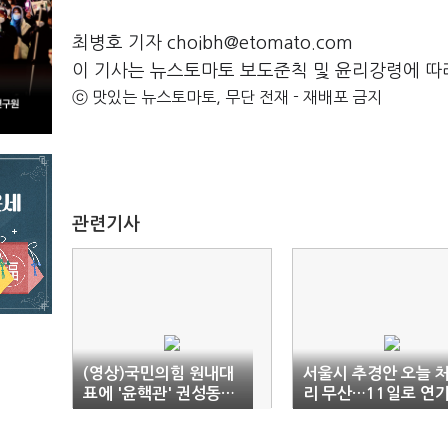
최병호 기자 choibh@etomato.com
이 기사는 뉴스토마토 보도준칙 및 윤리강령에 따
ⓒ 맛있는 뉴스토마토, 무단 전재 - 재배포 금지
관련기사
(영상)국민의힘 원내대
서울시 추경안 오늘 
표에 '윤핵관' 권성동…
리 무산…11일로 연
당정 수직관계에 여야
갈등 불가피