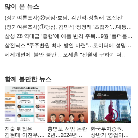
많이 본 뉴스
(정기여론조사)②당심·호남, 김민석-정청래 '초접전'
(정기여론조사)①당심, 김민석·정청래 '초접전'…대통령
지지도 '50% 아래로'(종합)
삼성 Z8 역대급 ‘흥행’에 애플 반격 주목…9월 ‘폴더블
대전’
삼전닉스 “주주환원 확대 방안 마련”…로이터에 성명
보내
세제개편에 ‘불안·불만’…오세훈 "전월세 구하기 더
힘들어질 것"
함께 볼만한 뉴스
진술 뒤집은
홍명보 선임 논란
한국투자증권,
김현태·이진우,
2년…2024년
상반기 영업이익