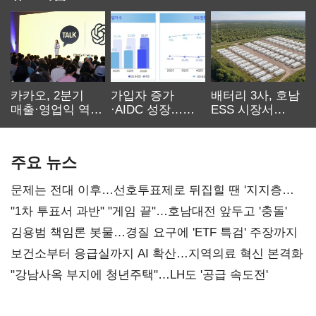
카카오, 2분기
가입자 증가
배터리 3사, 호남
매출·영업익 역대
·AIDC 성장…
ESS 시장서
최대…에이전트
SKT 2분기 성장
‘격돌’
AI 수익화 관건
본궤도
주요 뉴스
문제는 전대 이후…선호투표제로 뒤집힐 땐 '지지층
불복'
"1차 투표서 과반" "게임 끝"…호남대전 앞두고 '충돌'
김용범 책임론 봇물…경질 요구에 'ETF 특검' 주장까지
보건소부터 응급실까지 AI 확산…지역의료 혁신 본격화
"강남사옥 부지에 청년주택"…LH도 '공급 속도전'