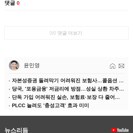
댓글
0
0/0
댓글 더보기
윤민영
자본성증권 돌려막기 어려워진 보험사…콜옵션 부담 급증
당국, '포용금융' 저금리에 방점…성실 상환 차주는 '역차별'
단독 가입 어려워진 실손, 보험료·보장 다 줄어든 5세대는?
PLCC 늘려도 '충성고객' 효과 미미
뉴스리듬